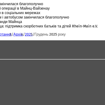
закінчилася благополучно
ї операції в Майнц-Вайзенау
и в соціальних мережах
м і автобусом закінчилася благополучно
манди Майнца
а: підтримка скорботних батьків та дітей Rhein-Main e.V.
ртання
Архів
2025
Грудень 2025 року