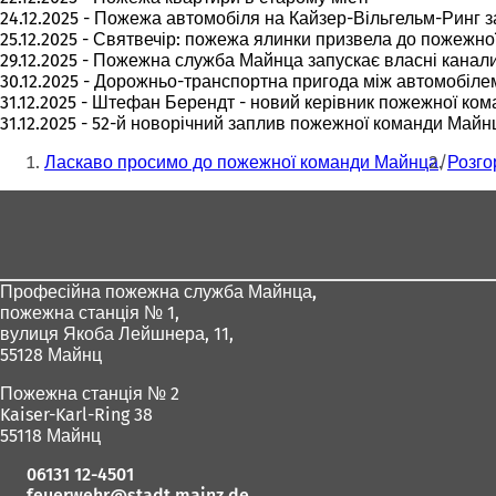
24.12.2025 - Пожежа автомобіля на Кайзер-Вільгельм-Ринг 
25.12.2025 - Святвечір: пожежа ялинки призвела до пожежно
29.12.2025 - Пожежна служба Майнца запускає власні канал
30.12.2025 - Дорожньо-транспортна пригода між автомобіле
31.12.2025 - Штефан Берендт - новий керівник пожежної ко
31.12.2025 - 52-й новорічний заплив пожежної команди Майнц
Ти
Ласкаво просимо до пожежної команди Майнца
Розго
тут:
Зона
для
ніг
Професійна пожежна служба Майнца,
пожежна станція № 1,
вулиця Якоба Лейшнера, 11,
55128 Майнц
Пожежна станція № 2
Kaiser-Karl-Ring 38
55118 Майнц
06131 12-4501
feuerwehr
stadt.mainz
de