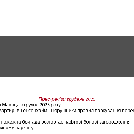
Прес-релізи грудень 2025
 Майнца з грудня 2025 року.
квартирі в Гонсенхаймі. Порушники правил паркування пере
- пожежна бригада розгортає нафтові бонові загородження
емному паркінгу