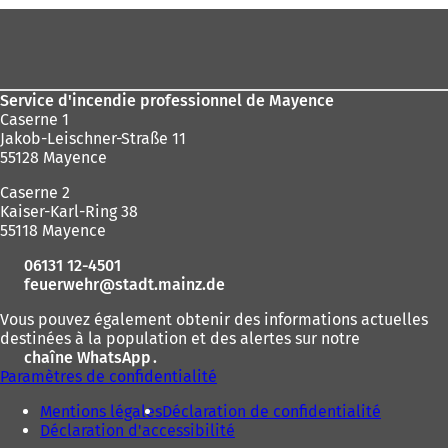
ici
Pied
:
de
page
Service d'incendie professionnel de Mayence
Caserne 1
Jakob-Leischner-Straße 11
55128 Mayence
Caserne 2
Kaiser-Karl-Ring 38
55118 Mayence
06131 12-4501
feuerwehr
stadt.mainz
de
Vous pouvez également obtenir des informations actuelles
destinées à la population et des alertes sur notre
chaîne WhatsApp
(
.
Paramètres de confidentialité
S
'
Mentions légales
Déclaration de confidentialité
o
Déclaration d'accessibilité
u