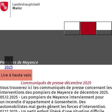
Vers
la
Accéder au contenu
page
d'accueil
Pompiers de Mayence
2025
lire à haute voix
Communiqués de presse décembre 2025
Vous trouverez ici les communiqués de presse concernant les
interventions des pompiers de Mayence de décembre 2025.
05.12.2025 - Les pompiers de Mayence interviennent pour
un incendie d'appartement à Gonsenheim. Des
automobilistes mal garés gênent les forces d'intervention.
07.12.2025 - Un petit enfant libéré d'une situation difficile