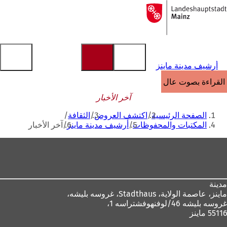
إلى
الصفحة
الانتقال إلى المحتوى
الرئيسية
أرشيف مدينة ماينز
القراءة بصوت عالٍ
آخر الأخبار
أنت
الصفحة الرئيسية
اكتشف العروض
الثقافة
هنا
المكتبات والمحفوظات
أرشيف مدينة ماينز
آخر الأخبار
منطقة
القدم
مدينة
ماينز، عاصمة الولاية،
Stadthaus، غروسه بليشه،
غروسه بليشه 46/لوفنهوفشتراسه 1،
55116 ماينز