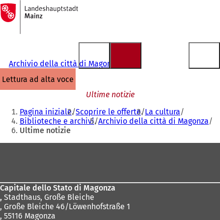
Alla
pagina
Vai al contenuto
iniziale
Archivio della città di Magonza
lettura ad alta voce
Ultime notizie
Siete
Pagina iniziale
Scoprire le offerte
La cultura
qui:
Biblioteche e archivi
Archivio della città di Magonza
Ultime notizie
Area
dei
piedi
Capitale dello Stato di Magonza
,
Stadthaus, Große Bleiche
, Große Bleiche 46/Löwenhofstraße 1
, 55116 Magonza