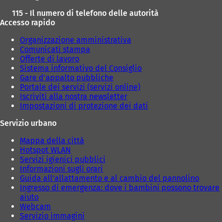
115 - Il numero di telefono delle autorità
Accesso rapido
Organizzazione amministrativa
Comunicati stampa
Offerte di lavoro
Sistema informativo del Consiglio
Gare d'appalto pubbliche
Portale dei servizi (servizi online)
Iscriviti alla nostra newsletter
Impostazioni di protezione dei dati
Servizio urbano
Mappa della città
Hotspot WLAN
Servizi igienici pubblici
Informazioni sugli orari
Guida all'allattamento e al cambio del pannolino
Ingresso di emergenza: dove i bambini possono trovare
aiuto
Webcam
Servizio immagini