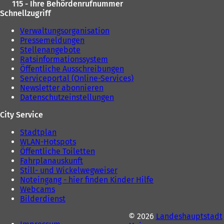
115 - Ihre Behördenrufnummer
Schnellzugriff
Verwaltungsorganisation
Pressemeldungen
Stellenangebote
Ratsinformationssystem
Öffentliche Ausschreibungen
Serviceportal (Online-Services)
Newsletter abonnieren
Datenschutzeinstellungen
City Service
Stadtplan
WLAN-Hotspots
Öffentliche Toiletten
Fahrplanauskunft
Still- und Wickelwegweiser
Noteingang - hier finden Kinder Hilfe
Webcams
Bilderdienst
© 2026
Landeshauptstadt