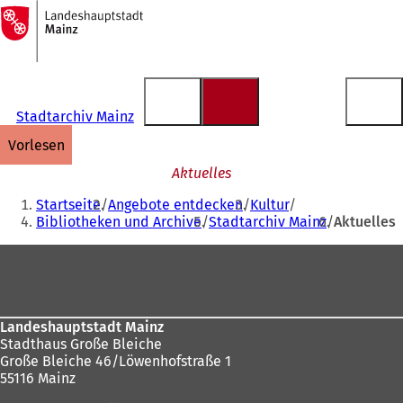
Zur
Startseite
Inhalt anspringen
Stadtarchiv Mainz
vorlesen
Aktuelles
Sie
Startseite
Angebote entdecken
Kultur
befinden
Bibliotheken und Archive
Stadtarchiv Mainz
Aktuelles
sich
Fußbereich
hier:
Landeshauptstadt Mainz
Stadthaus Große Bleiche
Große Bleiche 46/Löwenhofstraße 1
55116 Mainz