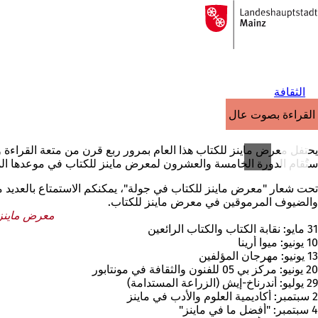
إلى
الصفحة
الانتقال إلى المحتوى
الرئيسية
الثقافة
القراءة بصوت عالٍ
يحتفل معرض ماينز للكتاب هذا العام بمرور ربع قرن من متعة القراءة وحب الكتاب وسيقام في عطلة نهاية
ستُقام الدورة الخامسة والعشرون لمعرض ماينز للكتاب في موعدها المعتاد «فقط» يومي 24 و25 أكتوبر 2026 في أكاديمية العلوم والأدب | ماينز - لكن قسم
تحت شعار "معرض ماينز للكتاب في جولة"، يمكنكم الاستمتاع بالعديد من 
والضيوف المرموقين في معرض ماينز للكتاب.
معرض ماينز للكتاب على
31 مايو: نقابة الكتاب والكتاب الرائعين
10 يونيو: ميوا أرينا
13 يونيو: مهرجان المؤلفين
20 يونيو: مركز بي 05 للفنون والثقافة في مونتابور
29 يوليو: أندرناخ-إيش (الزراعة المستدامة)
2 سبتمبر: أكاديمية العلوم والأدب في ماينز
4 سبتمبر: "أفضل ما في ماينز"