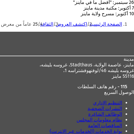
26 سبتمبر: "أفضل ما في ماينز"
7 أكتوبر: مكتبة مدينة ماينز
10 أكتوبر: مسرح ولاية ماينز
أنت
الصفحة الرئيسية
اكتشف العروض
الثقافة
25 عاماً من معرض ماينز للكتاب
هنا
منطقة
القدم
مدينة
ماينز، عاصمة الولاية،
Stadthaus، غروسه بليشه،
غروسه بليشه 46/لوفنهوفشتراسه 1،
55116 ماينز
115 - رقم هاتف السلطات
الوصول السريع
التنظيم الإداري
النشرات الصحفية
الوظائف الشاغرة
نظام معلومات المجلس
المناقصات العامة
بوابة الخدمات (الخدمات عبر الإنترنت)