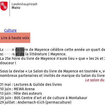
Vers
la
Accéder au contenu
page
d'accueil
Culture
lire à haute voix
Le salon du livre de Mayence célèbre cette année un quart de 
sciences et de la littérature | Mayence.
La 25e Foire du livre de Mayence n'aura lieu « que » les 24 et
douceur !
Sous la devise « Le Salon du livre de Mayence en tournée », v
nombreux partenaires et invités de marque du Salon du livre
Le salon du 
31 mai : Lectures & Guilde des livres
10 juin : MEWA Arena
13 juin : Fête des auteurs
20 juin : B05 Centre d'art et de culture à Montabaur
29 juillet : Andernach-Eich (permaculture)