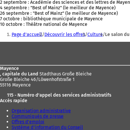
2 septembre : Académie des sciences et des lettres de Maye
4 septembre : "Best of Mainz" (le meilleur de Mayence)
26 septembre : "Best of Mainz" (le meilleur de Mayence)
7 octobre : bibliothèque municipale de Mayence
10 octobre : Théâtre national de Mayence
Vous
Page d'accueil
Découvrir les offres
Culture
Le salon du
êtes
Pied
ici
de
:
page
Mayence
, capitale du Land
Stadthaus Große Bleiche
Große Bleiche 46/Löwenhofstraße 1
55116 Mayence
115 - Numéro d'appel des services administratifs
Accès rapide
Organisation administrative
Communiqués de presse
Offres d'emploi
Système d'information du Conseil