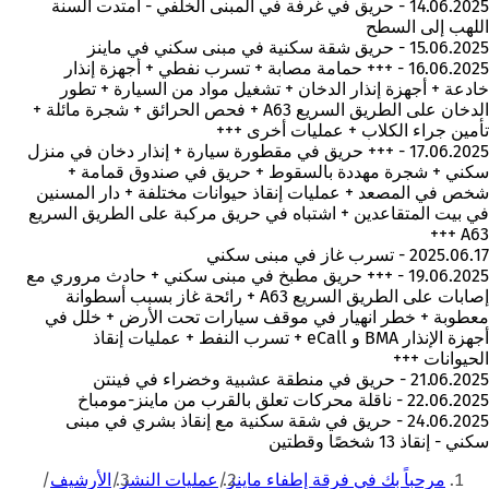
14.06.2025 - حريق في غرفة في المبنى الخلفي - امتدت ألسنة
اللهب إلى السطح
15.06.2025 - حريق شقة سكنية في مبنى سكني في ماينز
16.06.2025 - +++ حمامة مصابة + تسرب نفطي + أجهزة إنذار
خادعة + أجهزة إنذار الدخان + تشغيل مواد من السيارة + تطور
الدخان على الطريق السريع A63 + فحص الحرائق + شجرة مائلة +
تأمين جراء الكلاب + عمليات أخرى +++
17.06.2025 - +++ حريق في مقطورة سيارة + إنذار دخان في منزل
سكني + شجرة مهددة بالسقوط + حريق في صندوق قمامة +
شخص في المصعد + عمليات إنقاذ حيوانات مختلفة + دار المسنين
في بيت المتقاعدين + اشتباه في حريق مركبة على الطريق السريع
A63 +++
2025.06.17 - تسرب غاز في مبنى سكني
19.06.2025 - +++ حريق مطبخ في مبنى سكني + حادث مروري مع
إصابات على الطريق السريع A63 + رائحة غاز بسبب أسطوانة
معطوبة + خطر انهيار في موقف سيارات تحت الأرض + خلل في
أجهزة الإنذار BMA و eCall + تسرب النفط + عمليات إنقاذ
الحيوانات +++
21.06.2025 - حريق في منطقة عشبية وخضراء في فينتن
22.06.2025 - ناقلة محركات تعلق بالقرب من ماينز-مومباخ
24.06.2025 - حريق في شقة سكنية مع إنقاذ بشري في مبنى
سكني - إنقاذ 13 شخصًا وقطتين
أنت
مرحباً بك في فرقة إطفاء ماينز
عمليات النشر
الأرشيف