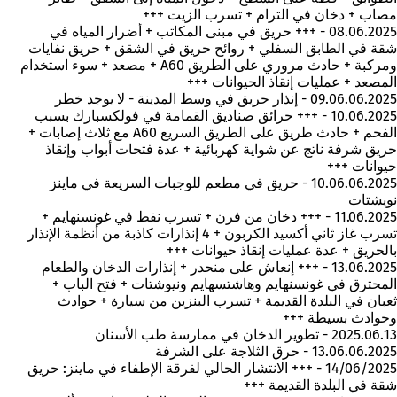
مصاب + دخان في الترام + تسرب الزيت +++
08.06.2025 - +++ حريق في مبنى المكاتب + أضرار المياه في
شقة في الطابق السفلي + روائح حريق في الشقق + حريق نفايات
ومركبة + حادث مروري على الطريق A60 + مصعد + سوء استخدام
المصعد + عمليات إنقاذ الحيوانات +++
09.06.06.2025 - إنذار حريق في وسط المدينة - لا يوجد خطر
10.06.2025 - +++ حرائق صناديق القمامة في فولكسبارك بسبب
الفحم + حادث طريق على الطريق السريع A60 مع ثلاث إصابات +
حريق شرفة ناتج عن شواية كهربائية + عدة فتحات أبواب وإنقاذ
حيوانات +++
10.06.06.2025 - حريق في مطعم للوجبات السريعة في ماينز
نويشتات
11.06.2025 - +++ دخان من فرن + تسرب نفط في غونسنهايم +
تسرب غاز ثاني أكسيد الكربون + 4 إنذارات كاذبة من أنظمة الإنذار
بالحريق + عدة عمليات إنقاذ حيوانات +++
13.06.2025 - +++ إنعاش على منحدر + إنذارات الدخان والطعام
المحترق في غونسنهايم وهاشتسهايم ونيوشتات + فتح الباب +
ثعبان في البلدة القديمة + تسرب البنزين من سيارة + حوادث
وحوادث بسيطة +++
2025.06.13 - تطوير الدخان في ممارسة طب الأسنان
13.06.06.2025 - حرق الثلاجة على الشرفة
14/06/2025 - +++ الانتشار الحالي لفرقة الإطفاء في ماينز: حريق
شقة في البلدة القديمة +++