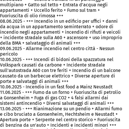
multipiano + Gatto sul tetto + Entrata d'acqua negli
appartamenti + Uccello ferito + Fumo sul tram +
Fuoriuscita di olio rimossa +++
08.06.2025 - +++ Incendio in un edificio per uffici + danni
da acqua in un appartamento seminterrato + odore di
incendio negli appartamenti + incendio di rifiuti e veicoli
+ incidente stradale sulla A60 + ascensore + uso improprio
della BMA + salvataggio di animali +++
09.06.2025 - Allarme incendio nel centro città - Nessun
pericolo
10.06.2025 - +++ Incendi di bidoni della spazzatura nel
Volkspark causati da carbone + Incidente stradale
sull'autostrada A60 con tre feriti + Incendio di un balcone
causato da un barbecue elettrico + Diverse aperture di
porte e salvataggi di animali +++
10.06.2025 - Incendio in un fast food a Mainz Neustadt
11.06.2025 - +++ Fumo da un forno + Fuoriuscita di petrolio
a Gonsenheim + Fuga di gas CO2 + 4 falsi allarmi dai
sistemi antincendio + Diversi salvataggi di animali +++
13.06.2025 - +++ Rianimazione su un pendio + Allarmi fumo
e cibo bruciato a Gonsenheim, Hechtsheim e Neustadt +
Apertura porte + Serpente nel centro storico + Fuoriuscita
di benzina da un'auto + Incidenti e incidenti minori +++