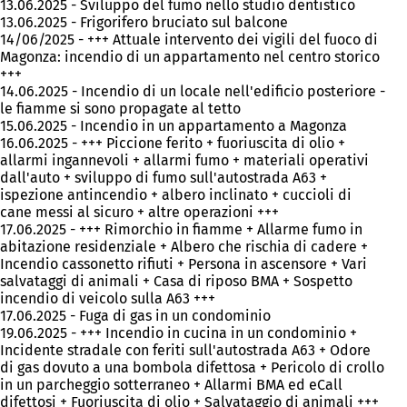
13.06.2025 - Sviluppo del fumo nello studio dentistico
13.06.2025 - Frigorifero bruciato sul balcone
14/06/2025 - +++ Attuale intervento dei vigili del fuoco di
Magonza: incendio di un appartamento nel centro storico
+++
14.06.2025 - Incendio di un locale nell'edificio posteriore -
le fiamme si sono propagate al tetto
15.06.2025 - Incendio in un appartamento a Magonza
16.06.2025 - +++ Piccione ferito + fuoriuscita di olio +
allarmi ingannevoli + allarmi fumo + materiali operativi
dall'auto + sviluppo di fumo sull'autostrada A63 +
ispezione antincendio + albero inclinato + cuccioli di
cane messi al sicuro + altre operazioni +++
17.06.2025 - +++ Rimorchio in fiamme + Allarme fumo in
abitazione residenziale + Albero che rischia di cadere +
Incendio cassonetto rifiuti + Persona in ascensore + Vari
salvataggi di animali + Casa di riposo BMA + Sospetto
incendio di veicolo sulla A63 +++
17.06.2025 - Fuga di gas in un condominio
19.06.2025 - +++ Incendio in cucina in un condominio +
Incidente stradale con feriti sull'autostrada A63 + Odore
di gas dovuto a una bombola difettosa + Pericolo di crollo
in un parcheggio sotterraneo + Allarmi BMA ed eCall
difettosi + Fuoriuscita di olio + Salvataggio di animali +++