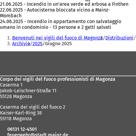
21.06.2025 - Incendio in un'area verde ed erbosa a Finthen
22.06.2025 - Autocisterna bloccata vicino a Mainz-
Mombach
24.06.2025 - Incendio in appartamento con salvataggio
umano in condominio - 13 persone e 2 gatti salvati
Siete
Benvenuti nei vigili del fuoco di Magonza
Distribuzioni
qui:
Archivio
2025
Giugno 2025
Area
dei
piedi
Corpo dei vigili del fuoco professionisti di Magonza
Caserma 1
Jakob-Leischner-Straße 11
55128 Magonza
Caserma dei vigili del fuoco 2
Kaiser-Karl-Ring 38
55118 Magonza
06131 12-4501
feuerwehr
stadt.mainz
de