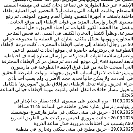
الإطفاء عبر خط الطوارئ عن تصاعد دخان كثيف في منطقة السقف
المسطح. وقامت القوات التي وصلت أولاً بالتحضير فوراً لعملية إطفاء
داخلية باستخدام أجهزة التنفس. ونظراً لعدم وضوح الموقف، تم رفع
مستوى الإنذار وإرسال المزيد من قوات الإطفاء إلى موقع الحادث.
وبفضل هذا الحشد الكبير للقوات، تم إخماد الحريق داخل المتجر
بسرعة. ونظراً لانتشار الدخان الكثيف في المبنى، تم فحص المتاجر
المجاورة وتهويتها بشكل مكثف. شارك في العملية ما مجموعه حوالي
50 من رجال الإطفاء. إلى جانب الإطفاء المحترف، كانت فرقة الإطفاء
التطوعية في بريتزنهايم حاضرة في موقع الحادث لتقديم الدعم.
ولضمان سلامة القوات المشاركة، تم إرسال سيارة إسعاف احتياطية
تابعة لجمعية ASB إلى موقع الحادث. تم شغل مراكز الإطفاء المحترفة
التي أصبحت خالية من قبل فرق الإطفاء التطوعية في مارينبورن
وماينز-شتات. لا تزال أسباب الحريق مجهولة، وتولت الشرطة التحقيق
في الحادث. ولا يمكن حالياً تحديد حجم الأضرار. ولم يصب أحد بأذى
جراء الحريق. وأثناء تدخل الإطفاء، تم إغلاق طريق "سودرينغ" بالكامل
وتحويل مسار حافلات النقل العام. وانتهت مهمة الإطفاء حوالي الساعة
02:45.
11.09.2025 - يوم التحذير على مستوى البلاد: صفارات الإنذار في
راينهايسن ترسل إشارة تحذير خاطئة في الساعة 11:45 صباحًا
21.09.2025 - حريق في مبنى سكني في ماينز هارتنبرغ-مونشفيلد
26.09.2025 - حادث مروري لخمس مركبات على الطريق السريع
A60 يتسبب في اختناقات مرورية خلال ساعة الذروة
29.09.2025 - حريق مطبخ في مبنى سكني وتجاري في منطقة