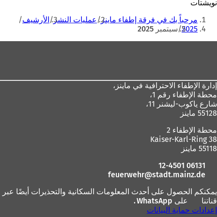
نويشتات
أنت
مرحباً بك في فرقة إطفاء ماينز
عمليات النشر
الأرشيف
هنا
2025
سبتمبر 2025
منطقة
القدم
إدارة الإطفاء الاحترافية في ماينز،
محطة الإطفاء رقم 1،
شارع ياكوب-ليشنر 11،
55128 ماينز
محطة الإطفاء 2
Kaiser-Karl-Ring 38
55118 ماينز
06131 12-4501
feuerwehr
stadt.mainz
de
يمكنكم الحصول على أحدث المعلومات السكانية والتحذيرات أيضًا عبر
قناتنا
على WhatsApp
(
.
إعدادات حماية البيانات
ي