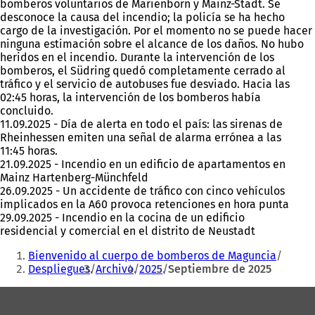
bomberos voluntarios de Marienborn y Mainz-Stadt. Se
desconoce la causa del incendio; la policía se ha hecho
cargo de la investigación. Por el momento no se puede hacer
ninguna estimación sobre el alcance de los daños. No hubo
heridos en el incendio. Durante la intervención de los
bomberos, el Südring quedó completamente cerrado al
tráfico y el servicio de autobuses fue desviado. Hacia las
02:45 horas, la intervención de los bomberos había
concluido.
11.09.2025 - Día de alerta en todo el país: las sirenas de
Rheinhessen emiten una señal de alarma errónea a las
11:45 horas.
21.09.2025 - Incendio en un edificio de apartamentos en
Mainz Hartenberg-Münchfeld
26.09.2025 - Un accidente de tráfico con cinco vehículos
implicados en la A60 provoca retenciones en hora punta
29.09.2025 - Incendio en la cocina de un edificio
residencial y comercial en el distrito de Neustadt
Estás
Bienvenido al cuerpo de bomberos de Maguncia
aquí:
Despliegues
Archivo
2025
Septiembre de 2025
Zona