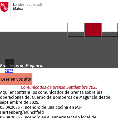
A
la
Saltar al contenido
página
de
inicio
Bomberos de Maguncia
2025
leer en voz alta
Comunicados de prensa Septiembre 2025
Aquí encontrará los comunicados de prensa sobre las
operaciones del Cuerpo de Bomberos de Maguncia desde
septiembre de 2025.
03.09.2025 - Incendio de una cocina en MZ-
Hartenberg/Münchfeld
09.09.2025 - Incendio en el supermercado local de