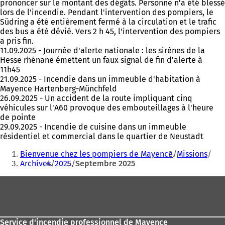
prononcer sur le montant des dégâts. Personne n'a été blessé
lors de l'incendie. Pendant l'intervention des pompiers, le
Südring a été entièrement fermé à la circulation et le trafic
des bus a été dévié. Vers 2 h 45, l'intervention des pompiers
a pris fin.
11.09.2025 - Journée d'alerte nationale : les sirènes de la
Hesse rhénane émettent un faux signal de fin d'alerte à
11h45
21.09.2025 - Incendie dans un immeuble d'habitation à
Mayence Hartenberg-Münchfeld
26.09.2025 - Un accident de la route impliquant cinq
véhicules sur l'A60 provoque des embouteillages à l'heure
de pointe
29.09.2025 - Incendie de cuisine dans un immeuble
résidentiel et commercial dans le quartier de Neustadt
Vous
Bienvenue chez les pompiers de Mayence
Missions
êtes
Archives
2025
Septembre 2025
ici
Pied
:
de
page
Service d'incendie professionnel de Mayence