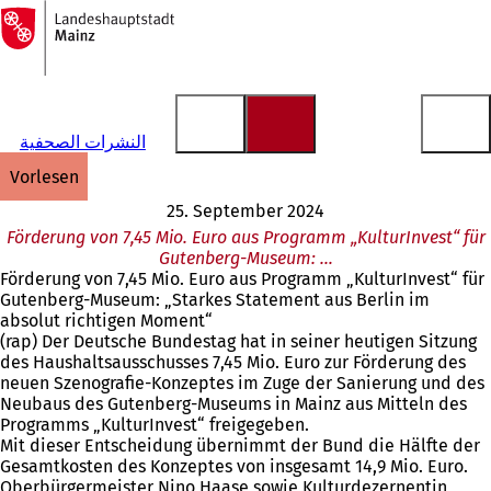
Zur
Startseite
Inhalt anspringen
النشرات الصحفية
vorlesen
25. September 2024
Förderung von 7,45 Mio. Euro aus Programm „KulturInvest“ für
Gutenberg-Museum: …
Förderung von 7,45 Mio. Euro aus Programm „KulturInvest“ für
Gutenberg-Museum: „Starkes Statement aus Berlin im
absolut richtigen Moment“
(rap) Der Deutsche Bundestag hat in seiner heutigen Sitzung
des Haushaltsausschusses 7,45 Mio. Euro zur Förderung des
neuen Szenografie-Konzeptes im Zuge der Sanierung und des
Neubaus des Gutenberg-Museums in Mainz aus Mitteln des
Programms „KulturInvest“ freigegeben.
Mit dieser Entscheidung übernimmt der Bund die Hälfte der
Gesamtkosten des Konzeptes von insgesamt 14,9 Mio. Euro.
Oberbürgermeister Nino Haase sowie Kulturdezernentin