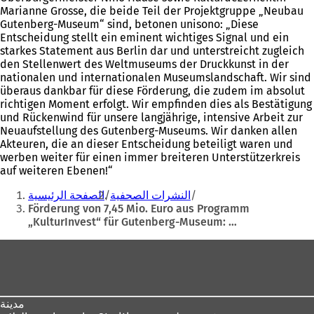
Marianne Grosse, die beide Teil der Projektgruppe „Neubau
Gutenberg-Museum“ sind, betonen unisono: „Diese
Entscheidung stellt ein eminent wichtiges Signal und ein
starkes Statement aus Berlin dar und unterstreicht zugleich
den Stellenwert des Weltmuseums der Druckkunst in der
nationalen und internationalen Museumslandschaft. Wir sind
überaus dankbar für diese Förderung, die zudem im absolut
richtigen Moment erfolgt. Wir empfinden dies als Bestätigung
und Rückenwind für unsere langjährige, intensive Arbeit zur
Neuaufstellung des Gutenberg-Museums. Wir danken allen
Akteuren, die an dieser Entscheidung beteiligt waren und
werben weiter für einen immer breiteren Unterstützerkreis
auf weiteren Ebenen!“
Sie
النشرات الصحفية
الصفحة الرئيسية
befinden
Förderung von 7,45 Mio. Euro aus Programm
„KulturInvest“ für Gutenberg-Museum: …
sich
hier:
Fußbereich
مدينة