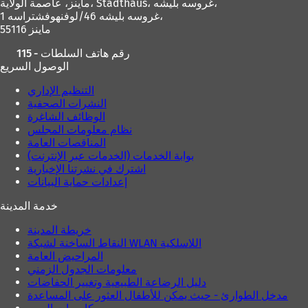
Stadthaus، غروسه بليشه،
ماينز، عاصمة الولاية،
غروسه بليشه 46/لوفنهوفشتراسه 1،
55116 ماينز
115 - رقم هاتف السلطات
الوصول السريع
التنظيم الإداري
النشرات الصحفية
الوظائف الشاغرة
نظام معلومات المجلس
المناقصات العامة
بوابة الخدمات (الخدمات عبر الإنترنت)
اشترك في نشرتنا الإخبارية
إعدادات حماية البيانات
خدمة المدينة
خريطة المدينة
النقاط الساخنة لشبكة WLAN اللاسلكية
المراحيض العامة
معلومات الجدول الزمني
دليل الرضاعة الطبيعية وتغيير الحفاضات
مدخل الطوارئ - حيث يمكن للأطفال العثور على المساعدة