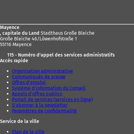
Fußbereich
sich
hier:
Mayence
, capitale du Land
Stadthaus Große Bleiche
Große Bleiche 46/Löwenhofstraße 1
55116 Mayence
115 - Numéro d'appel des services administratifs
Accès rapide
Organisation administrative
Communiqués de presse
Offres d'emploi
Système d'information du Conseil
Appels d'offres publics
Portail de services (services en ligne)
S'abonner à la newsletter
Paramètres de confidentialité
Service de la ville
Plan de la ville