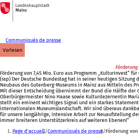
Zur
Startseite
Inhalt anspringen
Communiqués de presse
vorlesen
Förderung 
Förderung von 7,45 Mio. Euro aus Programm „KulturInvest“ fü
(rap) Der Deutsche Bundestag hat in seiner heutigen Sitzung
Neubaus des Gutenberg-Museums in Mainz aus Mitteln des Pr
Mit dieser Entscheidung übernimmt der Bund die Hälfte der 
Oberbürgermeister Nino Haase sowie Kulturdezernentin Maria
stellt ein eminent wichtiges Signal und ein starkes Statemen
internationalen Museumslandschaft. Wir sind überaus dankbar
für unsere langjährige, intensive Arbeit zur Neuaufstellung 
immer breiteren Unterstützerkreis auf weiteren Ebenen!“
Sie
Page d'accueil
Communiqués de presse
Förderung von
befinden