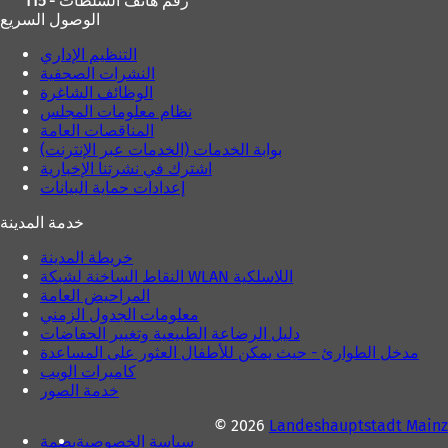
115 - رقم هاتف السلطات
الوصول السريع
التنظيم الإداري
النشرات الصحفية
الوظائف الشاغرة
نظام معلومات المجلس
المناقصات العامة
بوابة الخدمات (الخدمات عبر الإنترنت)
اشترك في نشرتنا الإخبارية
إعدادات حماية البيانات
خدمة المدينة
خريطة المدينة
النقاط الساخنة لشبكة WLAN اللاسلكية
المراحيض العامة
معلومات الجدول الزمني
دليل الرضاعة الطبيعية وتغيير الحفاضات
مدخل الطوارئ - حيث يمكن للأطفال العثور على المساعدة
كاميرات الويب
خدمة الصور
© 2026
Landeshauptstadt Mainz
سياسة الخصوصية
بصمة