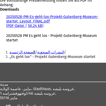
Die vollständige Pressemeldung finden Sie als PDF im
Anhang.
Downloads
20250528-PM-Es-geht-los-Projekt-Gutenberg-Museum-
startet_Layout_FINAL.pdf
PDF
-Datei
50,24 kB
20250528 PM Es geht los - Projekt Gutenberg-Museum
startet
Sie
النشرات الصحفية
الصفحة الرئيسية
befinden
„Es geht los“ - Projekt Gutenberg-Museum startet
sich
Fußbereich
hier:
مدينة
Stadthaus، غروسه بليشه،
ماينز، عاصمة الولاية،
غروسه بليشه 46/لوفنهوفشتراسه 1،
55116 ماينز