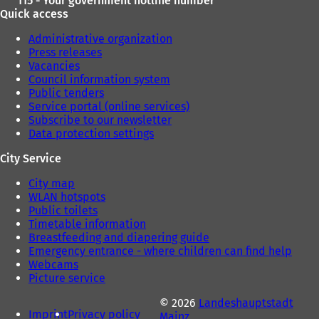
115 - Your government hotline number
Quick access
Administrative organization
Press releases
Vacancies
Council information system
Public tenders
Service portal (online services)
Subscribe to our newsletter
Data protection settings
City Service
City map
WLAN hotspots
Public toilets
Timetable information
Breastfeeding and diapering guide
Emergency entrance - where children can find help
Webcams
Picture service
© 2026
Landeshauptstadt
Imprint
Privacy policy
Mainz