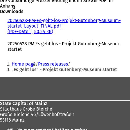
Die vollständige Pressemeldung finden Sie als PDF im
Anhang.
Downloads
20250528-PM-Es-geht-los-Projekt-Gutenberg-Museum-
startet_Layout_FINAL.pdf
PDF
-Datei
50,24 kB
20250528 PM Es geht los - Projekt Gutenberg-Museum
startet
Sie
Home page
Press releases
befinden
„Es geht los“ - Projekt Gutenberg-Museum startet
sich
Fußbereich
hier:
State Capital of Mainz
Stadthaus Große Bleiche
Große Bleiche 46/Löwenhofstraße 1
55116 Mainz