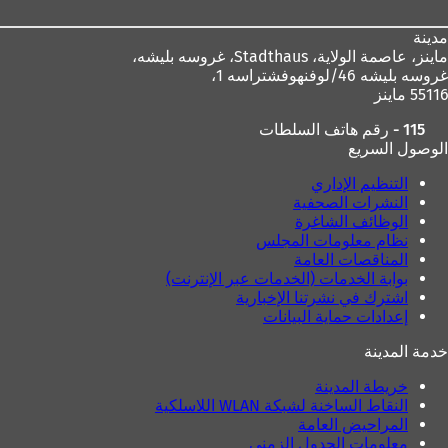
مدينة
ماينز، عاصمة الولاية،
Stadthaus، غروسه بليشه،
غروسه بليشه 46/لوفنهوفشتراسه 1،
55116 ماينز
115 - رقم هاتف السلطات
الوصول السريع
التنظيم الإداري
النشرات الصحفية
الوظائف الشاغرة
نظام معلومات المجلس
المناقصات العامة
بوابة الخدمات (الخدمات عبر الإنترنت)
اشترك في نشرتنا الإخبارية
إعدادات حماية البيانات
خدمة المدينة
خريطة المدينة
النقاط الساخنة لشبكة WLAN اللاسلكية
المراحيض العامة
معلومات الجدول الزمني