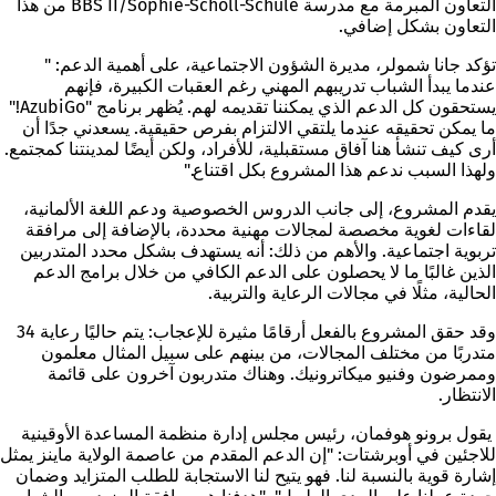
التعاون المبرمة مع مدرسة BBS II/Sophie-Scholl-Schule من هذا
التعاون بشكل إضافي.
تؤكد جانا شمولر، مديرة الشؤون الاجتماعية، على أهمية الدعم: "
عندما يبدأ الشباب تدريبهم المهني رغم العقبات الكبيرة، فإنهم
يستحقون كل الدعم الذي يمكننا تقديمه لهم. يُظهر برنامج "AzubiGo!"
ما يمكن تحقيقه عندما يلتقي الالتزام بفرص حقيقية. يسعدني جدًا أن
أرى كيف تنشأ هنا آفاق مستقبلية، للأفراد، ولكن أيضًا لمدينتنا كمجتمع.
ولهذا السبب ندعم هذا المشروع بكل اقتناع."
يقدم المشروع، إلى جانب الدروس الخصوصية ودعم اللغة الألمانية،
لقاءات لغوية مخصصة لمجالات مهنية محددة، بالإضافة إلى مرافقة
تربوية اجتماعية. والأهم من ذلك: أنه يستهدف بشكل محدد المتدربين
الذين غالبًا ما لا يحصلون على الدعم الكافي من خلال برامج الدعم
الحالية، مثلًا في مجالات الرعاية والتربية.
وقد حقق المشروع بالفعل أرقامًا مثيرة للإعجاب: يتم حاليًا رعاية 34
متدربًا من مختلف المجالات، من بينهم على سبيل المثال معلمون
وممرضون وفنيو ميكاترونيك. وهناك متدربون آخرون على قائمة
الانتظار.
يقول برونو هوفمان، رئيس مجلس إدارة منظمة المساعدة الأوقينية
للاجئين في أوبرشتات: "إن الدعم المقدم من عاصمة الولاية ماينز يمثل
إشارة قوية بالنسبة لنا. فهو يتيح لنا الاستجابة للطلب المتزايد وضمان