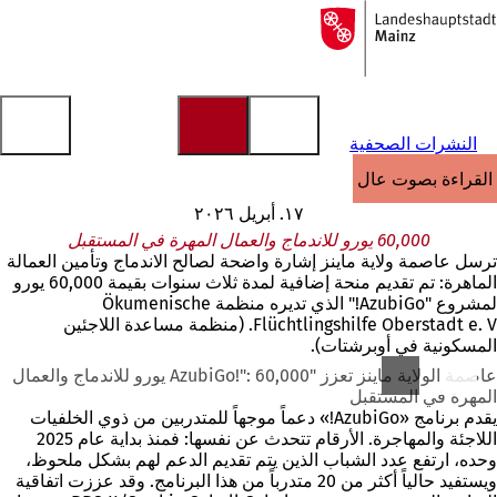
إلى
الصفحة
الانتقال إلى المحتوى
الرئيسية
النشرات الصحفية
القراءة بصوت عالٍ
١٧. أبريل ٢٠٢٦
60,000 يورو للاندماج والعمال المهرة في المستقبل
ترسل عاصمة ولاية ماينز إشارة واضحة لصالح الاندماج وتأمين العمالة
الماهرة: تم تقديم منحة إضافية لمدة ثلاث سنوات بقيمة 60,000 يورو
لمشروع "AzubiGo!" الذي تديره منظمة Ökumenische
Flüchtlingshilfe Oberstadt e. V. (منظمة مساعدة اللاجئين
المسكونية في أوبرشتات).
عاصمة الولاية ماينز تعزز "AzubiGo!": 60,000 يورو للاندماج والعمال
المهرة في المستقبل
يقدم برنامج «AzubiGo!» دعماً موجهاً للمتدربين من ذوي الخلفيات
اللاجئة والمهاجرة. الأرقام تتحدث عن نفسها: فمنذ بداية عام 2025
وحده، ارتفع عدد الشباب الذين يتم تقديم الدعم لهم بشكل ملحوظ،
ويستفيد حالياً أكثر من 20 متدرباً من هذا البرنامج. وقد عززت اتفاقية