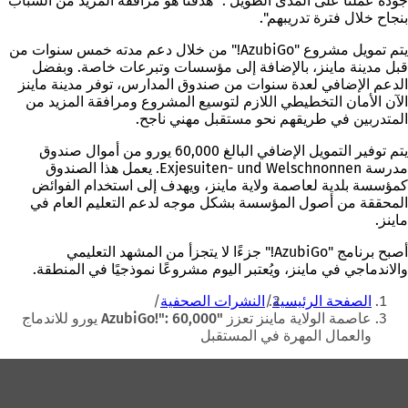
جودة عملنا على المدى الطويل". "هدفنا هو مرافقة المزيد من الشباب
بنجاح خلال فترة تدريبهم".
يتم تمويل مشروع "AzubiGo!" من خلال دعم مدته خمس سنوات من
قبل مدينة ماينز، بالإضافة إلى مؤسسات وتبرعات خاصة. وبفضل
الدعم الإضافي لعدة سنوات من صندوق المدارس، توفر مدينة ماينز
الآن الأمان التخطيطي اللازم لتوسيع المشروع ومرافقة المزيد من
المتدربين في طريقهم نحو مستقبل مهني ناجح.
يتم توفير التمويل الإضافي البالغ 60,000 يورو من أموال صندوق
مدرسة Exjesuiten- und Welschnonnen. يعمل هذا الصندوق
كمؤسسة بلدية لعاصمة ولاية ماينز، ويهدف إلى استخدام الفوائض
المحققة من أصول المؤسسة بشكل موجه لدعم التعليم العام في
ماينز.
أصبح برنامج "AzubiGo!" جزءًا لا يتجزأ من المشهد التعليمي
والاندماجي في ماينز، ويُعتبر اليوم مشروعًا نموذجيًا في المنطقة.
أنت
الصفحة الرئيسية
النشرات الصحفية
هنا
عاصمة الولاية ماينز تعزز "AzubiGo!": 60,000 يورو للاندماج
والعمال المهرة في المستقبل
منطقة
القدم