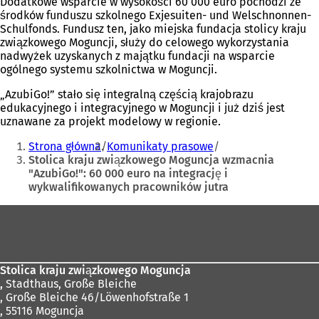
Dodatkowe wsparcie w wysokości 60 000 euro pochodzi ze
środków funduszu szkolnego Exjesuiten- und Welschnonnen-
Schulfonds. Fundusz ten, jako miejska fundacja stolicy kraju
związkowego Moguncji, służy do celowego wykorzystania
nadwyżek uzyskanych z majątku fundacji na wsparcie
ogólnego systemu szkolnictwa w Moguncji.
„AzubiGo!” stało się integralną częścią krajobrazu
edukacyjnego i integracyjnego w Moguncji i już dziś jest
uznawane za projekt modelowy w regionie.
Jesteś
Strona główna
Komunikaty prasowe
tutaj:
Stolica kraju związkowego Moguncja wzmacnia
"AzubiGo!": 60 000 euro na integrację i
wykwalifikowanych pracowników jutra
Obszar
stóp
Stolica kraju związkowego Moguncja
,
Stadthaus, Große Bleiche
, Große Bleiche 46/Löwenhofstraße 1
, 55116 Moguncja