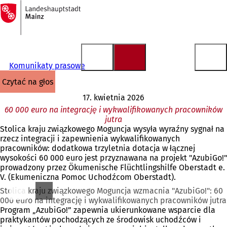
Do
strony
Przejdź do treści
głównej
Komunikaty prasowe
czytać na głos
17. kwietnia 2026
60 000 euro na integrację i wykwalifikowanych pracowników
jutra
Stolica kraju związkowego Moguncja wysyła wyraźny sygnał na
rzecz integracji i zapewnienia wykwalifikowanych
pracowników: dodatkowa trzyletnia dotacja w łącznej
wysokości 60 000 euro jest przyznawana na projekt "AzubiGo!"
prowadzony przez Ökumenische Flüchtlingshilfe Oberstadt e.
V. (Ekumeniczna Pomoc Uchodźcom Oberstadt).
Stolica kraju związkowego Moguncja wzmacnia "AzubiGo!": 60
000 euro na integrację i wykwalifikowanych pracowników jutra
Program „AzubiGo!” zapewnia ukierunkowane wsparcie dla
praktykantów pochodzących ze środowisk uchodźców i