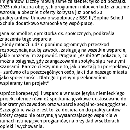
imigrantów. Liczby mówią same za siebie: tylko od początku
2025 roku liczba objętych programem młodych ludzi znacznie
wzrosła, a obecnie z oferty korzysta już ponad 20
praktykantów. Umowa o współpracy z BBS II/Sophie-Scholl-
Schule dodatkowo wzmocniła tę współpracę.
Jana Schmöller, dyrektorka ds. społecznych, podkreśla
znaczenie tego wsparcia:
„Kiedy młodzi ludzie pomimo ogromnych przeszkód
rozpoczynają naukę zawodu, zasługują na wszelkie wsparcie,
jakie możemy im zapewnić. Program „AzubiGo!” pokazuje, co
można osiągnąć, gdy zaangażowanie spotyka się z realnymi
szansami. Bardzo cieszy mnie to, jak powstają tu perspektywy
– zarówno dla poszczególnych osób, jak i dla naszego miasta
jako społeczności. Dlatego z pełnym przekonaniem
wspieramy ten projekt”.
Oprócz korepetycji i wsparcia w nauce języka niemieckiego
projekt oferuje również spotkania językowe dostosowane do
konkretnych zawodów oraz wsparcie socjalno-pedagogiczne.
Szczególnie ważne jest to, że dociera on do praktykantów,
którzy często nie otrzymują wystarczającego wsparcia w
ramach istniejących programów, na przykład w sektorach
opieki i wychowania.