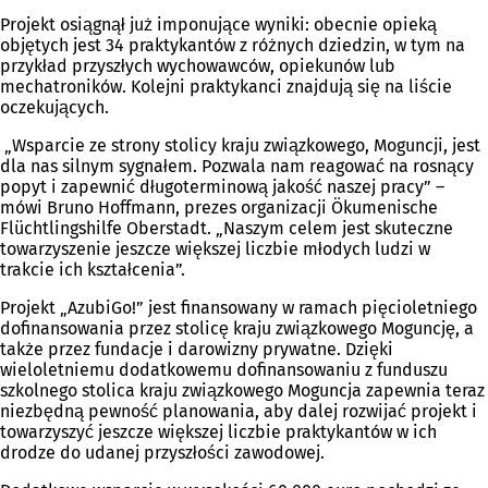
Projekt osiągnął już imponujące wyniki: obecnie opieką
objętych jest 34 praktykantów z różnych dziedzin, w tym na
przykład przyszłych wychowawców, opiekunów lub
mechatroników. Kolejni praktykanci znajdują się na liście
oczekujących.
„Wsparcie ze strony stolicy kraju związkowego, Moguncji, jest
dla nas silnym sygnałem. Pozwala nam reagować na rosnący
popyt i zapewnić długoterminową jakość naszej pracy” –
mówi Bruno Hoffmann, prezes organizacji Ökumenische
Flüchtlingshilfe Oberstadt. „Naszym celem jest skuteczne
towarzyszenie jeszcze większej liczbie młodych ludzi w
trakcie ich kształcenia”.
Projekt „AzubiGo!” jest finansowany w ramach pięcioletniego
dofinansowania przez stolicę kraju związkowego Moguncję, a
także przez fundacje i darowizny prywatne. Dzięki
wieloletniemu dodatkowemu dofinansowaniu z funduszu
szkolnego stolica kraju związkowego Moguncja zapewnia teraz
niezbędną pewność planowania, aby dalej rozwijać projekt i
towarzyszyć jeszcze większej liczbie praktykantów w ich
drodze do udanej przyszłości zawodowej.