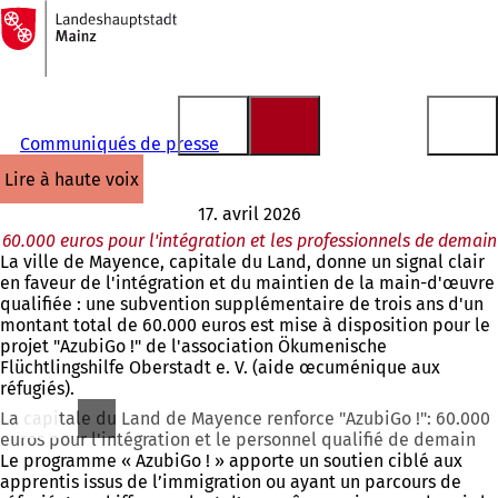
Vers
la
Accéder au contenu
page
d'accueil
Communiqués de presse
lire à haute voix
17. avril 2026
60.000 euros pour l'intégration et les professionnels de demain
La ville de Mayence, capitale du Land, donne un signal clair
en faveur de l'intégration et du maintien de la main-d'œuvre
qualifiée : une subvention supplémentaire de trois ans d'un
montant total de 60.000 euros est mise à disposition pour le
projet "AzubiGo !" de l'association Ökumenische
Flüchtlingshilfe Oberstadt e. V. (aide œcuménique aux
réfugiés).
La capitale du Land de Mayence renforce "AzubiGo !": 60.000
euros pour l'intégration et le personnel qualifié de demain
Le programme « AzubiGo ! » apporte un soutien ciblé aux
apprentis issus de l’immigration ou ayant un parcours de