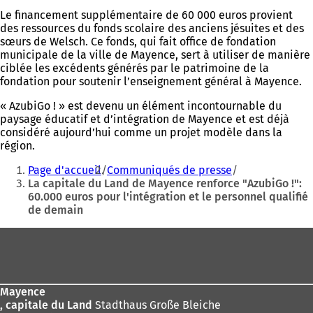
Le financement supplémentaire de 60 000 euros provient
des ressources du fonds scolaire des anciens jésuites et des
sœurs de Welsch. Ce fonds, qui fait office de fondation
municipale de la ville de Mayence, sert à utiliser de manière
ciblée les excédents générés par le patrimoine de la
fondation pour soutenir l’enseignement général à Mayence.
« AzubiGo ! » est devenu un élément incontournable du
paysage éducatif et d’intégration de Mayence et est déjà
considéré aujourd’hui comme un projet modèle dans la
région.
Vous
Page d'accueil
Communiqués de presse
êtes
La capitale du Land de Mayence renforce "AzubiGo !":
60.000 euros pour l'intégration et le personnel qualifié
ici
de demain
:
Pied
de
page
Mayence
, capitale du Land
Stadthaus Große Bleiche