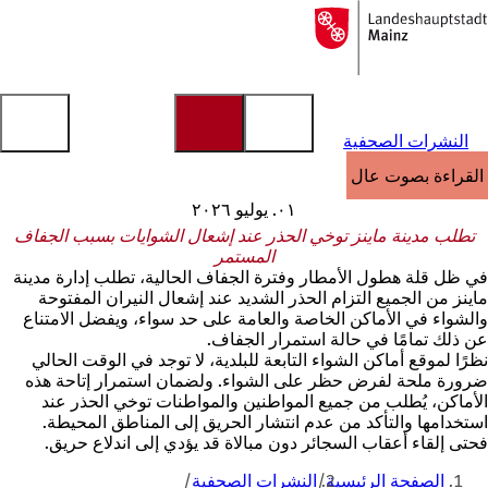
إلى
الصفحة
الانتقال إلى المحتوى
الرئيسية
النشرات الصحفية
القراءة بصوت عالٍ
٠١. يوليو ٢٠٢٦
تطلب مدينة ماينز توخي الحذر عند إشعال الشوايات بسبب الجفاف
المستمر
في ظل قلة هطول الأمطار وفترة الجفاف الحالية، تطلب إدارة مدينة
ماينز من الجميع التزام الحذر الشديد عند إشعال النيران المفتوحة
والشواء في الأماكن الخاصة والعامة على حد سواء، ويفضل الامتناع
عن ذلك تمامًا في حالة استمرار الجفاف.
نظرًا لموقع أماكن الشواء التابعة للبلدية، لا توجد في الوقت الحالي
ضرورة ملحة لفرض حظر على الشواء. ولضمان استمرار إتاحة هذه
الأماكن، يُطلب من جميع المواطنين والمواطنات توخي الحذر عند
استخدامها والتأكد من عدم انتشار الحريق إلى المناطق المحيطة.
فحتى إلقاء أعقاب السجائر دون مبالاة قد يؤدي إلى اندلاع حريق.
أنت
الصفحة الرئيسية
النشرات الصحفية