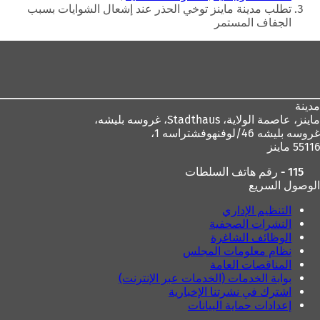
هنا
تطلب مدينة ماينز توخي الحذر عند إشعال الشوايات بسبب
الجفاف المستمر
منطقة
القدم
مدينة
ماينز، عاصمة الولاية،
Stadthaus، غروسه بليشه،
غروسه بليشه 46/لوفنهوفشتراسه 1،
55116 ماينز
115 - رقم هاتف السلطات
الوصول السريع
التنظيم الإداري
النشرات الصحفية
الوظائف الشاغرة
نظام معلومات المجلس
المناقصات العامة
بوابة الخدمات (الخدمات عبر الإنترنت)
اشترك في نشرتنا الإخبارية
إعدادات حماية البيانات