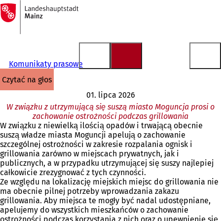
Do
strony
Przejdź do treści
głównej
Komunikaty prasowe
czytać na głos
01. lipca 2026
W związku z utrzymującą się suszą miasto Moguncja prosi o
zachowanie ostrożności podczas grillowania
W związku z niewielką ilością opadów i trwającą obecnie
suszą władze miasta Moguncji apelują o zachowanie
szczególnej ostrożności w zakresie rozpalania ognisk i
grillowania zarówno w miejscach prywatnych, jak i
publicznych, a w przypadku utrzymującej się suszy najlepiej
całkowicie zrezygnować z tych czynności.
Ze względu na lokalizację miejskich miejsc do grillowania nie
ma obecnie pilnej potrzeby wprowadzania zakazu
grillowania. Aby miejsca te mogły być nadal udostępniane,
apelujemy do wszystkich mieszkańców o zachowanie
ostrożności podczas korzystania z nich oraz o upewnienie się,