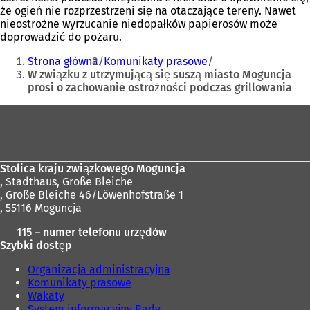
że ogień nie rozprzestrzeni się na otaczające tereny. Nawet
nieostrożne wyrzucanie niedopałków papierosów może
doprowadzić do pożaru.
Jesteś
Strona główna
Komunikaty prasowe
tutaj:
W związku z utrzymującą się suszą miasto Moguncja
prosi o zachowanie ostrożności podczas grillowania
Obszar
stóp
Stolica kraju związkowego Moguncja
,
Stadthaus, Große Bleiche
, Große Bleiche 46/Löwenhofstraße 1
, 55116 Moguncja
115 – numer telefonu urzędów
Szybki dostęp
Organizacja administracyjna
Komunikaty prasowe
Wakaty
System informacyjny Rady