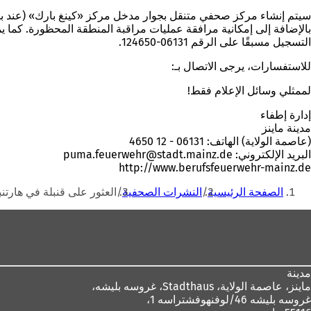
بالإضافة إلى إمكانية مرافقة عمليات مراقبة المنطقة المحظورة. كما يمك
التسجيل مسبقًا على الرقم 06131-124650.
للاستفسارات، يرجى الاتصال بـ:
لممثلي وسائل الإعلام فقط!
إدارة إطفاء
مدينة ماينز
(عاصمة الولاية) الهاتف: 06131 - 12 4650
البريد الإلكتروني:
de
stadt.mainz
puma.feuerwehr
http://www.berufsfeuerwehr-mainz.de
أنت
الصفحة الرئيسية
النشرات الصحفية
العثور على قنبلة في هارتن
هنا
منطقة
القدم
مدينة
ماينز، عاصمة الولاية،
Stadthaus، غروسه بليشه،
غروسه بليشه 46/لوفنهوفشتراسه 1،