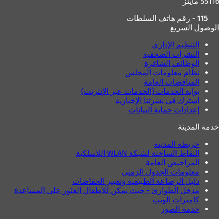
55116 ماينز
115 - رقم هاتف السلطات
الوصول السريع
التنظيم الإداري
النشرات الصحفية
الوظائف الشاغرة
نظام معلومات المجلس
المناقصات العامة
بوابة الخدمات (الخدمات عبر الإنترنت)
اشترك في نشرتنا الإخبارية
إعدادات حماية البيانات
خدمة المدينة
خريطة المدينة
النقاط الساخنة لشبكة WLAN اللاسلكية
المراحيض العامة
معلومات الجدول الزمني
دليل الرضاعة الطبيعية وتغيير الحفاضات
مدخل الطوارئ - حيث يمكن للأطفال العثور على المساعدة
كاميرات الويب
خدمة الصور