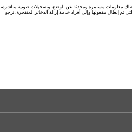
ركز «كينغ بارك» (عند بداية شارع «فريتز بوكايوس») ابتداءً من الساعة 7:30 صباحًا. وسيتوفر هناك معلومات مستمرة ومحدثة عن الوضع، وتسجيلات صوتية مباشرة،
تي تم إبطال مفعولها وإلى أفراد خدمة إزالة الذخائر المتفجرة. نرجو