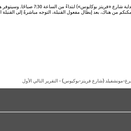
سيتم إنشاء مركز صحفي متنقل بجوار مدخل م
نكم من هناك، بعد إبطال مفعول القنبلة، التوجه مباشرةً إلى القنبلة ال
برغ-مونشفيلد (شارع فريتز-بوكيوس) - التقرير التالي الأول