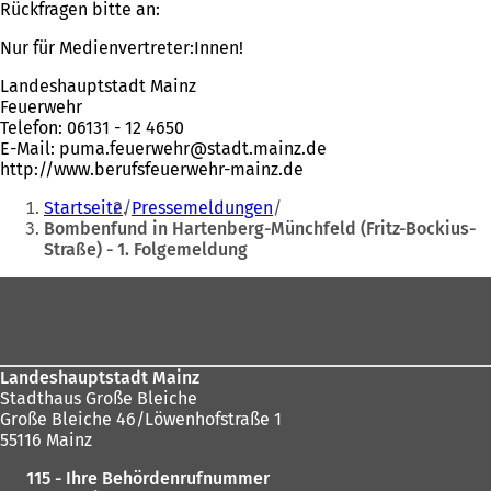
Rückfragen bitte an:
Nur für Medienvertreter:Innen!
Landeshauptstadt Mainz
Feuerwehr
Telefon: 06131 - 12 4650
E-Mail:
puma.feuerwehr
stadt.mainz
de
http://www.berufsfeuerwehr-mainz.de
Sie
Startseite
Pressemeldungen
befinden
Bombenfund in Hartenberg-Münchfeld (Fritz-Bockius-
Straße) - 1. Folgemeldung
sich
hier:
Fußbereich
Landeshauptstadt Mainz
Stadthaus Große Bleiche
Große Bleiche 46/Löwenhofstraße 1
55116 Mainz
115 - Ihre Behördenrufnummer