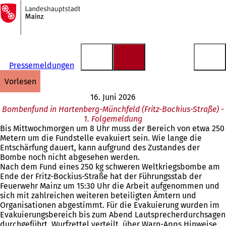
Zur
Startseite
Inhalt anspringen
Pressemeldungen
vorlesen
16. Juni 2026
Bombenfund in Hartenberg-Münchfeld (Fritz-Bockius-Straße) -
1. Folgemeldung
Bis Mittwochmorgen um 8 Uhr muss der Bereich von etwa 250
Metern um die Fundstelle evakuiert sein. Wie lange die
Entschärfung dauert, kann aufgrund des Zustandes der
Bombe noch nicht abgesehen werden.
Nach dem Fund eines 250 kg schweren Weltkriegsbombe am
Ende der Fritz-Bockius-Straße hat der Führungsstab der
Feuerwehr Mainz um 15:30 Uhr die Arbeit aufgenommen und
sich mit zahlreichen weiteren beteiligten Ämtern und
Organisationen abgestimmt. Für die Evakuierung wurden im
Evakuierungsbereich bis zum Abend Lautsprecherdurchsagen
durchgeführt, Wurfzettel verteilt, über Warn-Apps Hinweise