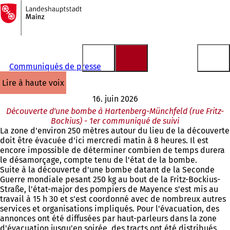
Vers
la
Accéder au contenu
page
d'accueil
Communiqués de presse
lire à haute voix
16. juin 2026
Découverte d'une bombe à Hartenberg-Münchfeld (rue Fritz-
Bockius) - 1er communiqué de suivi
La zone d'environ 250 mètres autour du lieu de la découverte
doit être évacuée d'ici mercredi matin à 8 heures. Il est
encore impossible de déterminer combien de temps durera
le désamorçage, compte tenu de l'état de la bombe.
Suite à la découverte d'une bombe datant de la Seconde
Guerre mondiale pesant 250 kg au bout de la Fritz-Bockius-
Straße, l'état-major des pompiers de Mayence s'est mis au
travail à 15 h 30 et s'est coordonné avec de nombreux autres
services et organisations impliqués. Pour l'évacuation, des
annonces ont été diffusées par haut-parleurs dans la zone
d'évacuation jusqu'en soirée, des tracts ont été distribués,