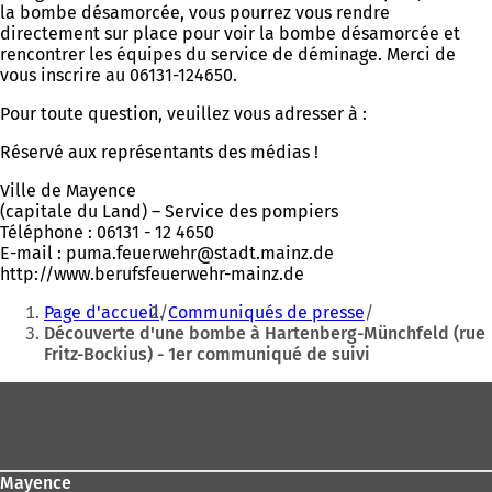
la bombe désamorcée, vous pourrez vous rendre
directement sur place pour voir la bombe désamorcée et
rencontrer les équipes du service de déminage. Merci de
vous inscrire au 06131-124650.
Pour toute question, veuillez vous adresser à :
Réservé aux représentants des médias !
Ville de Mayence
(capitale du Land) – Service des pompiers
Téléphone : 06131 - 12 4650
E-mail :
puma.feuerwehr
stadt.mainz
de
http://www.berufsfeuerwehr-mainz.de
Vous
Page d'accueil
Communiqués de presse
êtes
Découverte d'une bombe à Hartenberg-Münchfeld (rue
Fritz-Bockius) - 1er communiqué de suivi
ici
:
Pied
de
page
Mayence