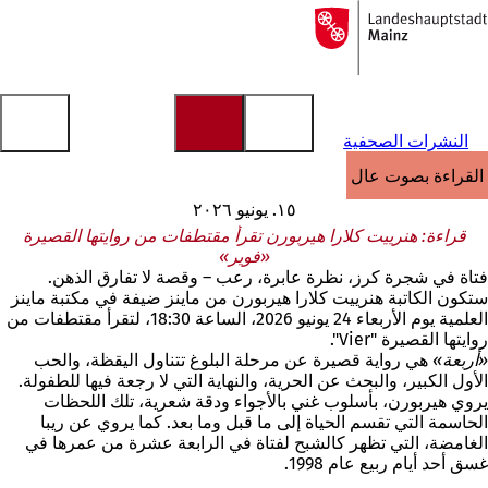
إلى
الصفحة
الانتقال إلى المحتوى
الرئيسية
النشرات الصحفية
القراءة بصوت عالٍ
١٥. يونيو ٢٠٢٦
قراءة: هنرييت كلارا هيربورن تقرأ مقتطفات من روايتها القصيرة
«فوير»
فتاة في شجرة كرز، نظرة عابرة، رعب – وقصة لا تفارق الذهن.
ستكون الكاتبة هنرييت كلارا هيربورن من ماينز ضيفة في مكتبة ماينز
العلمية يوم الأربعاء 24 يونيو 2026، الساعة 18:30، لتقرأ مقتطفات من
روايتها القصيرة "Vier".
«أربعة»
هي رواية قصيرة عن مرحلة البلوغ تتناول اليقظة، والحب
الأول الكبير، والبحث عن الحرية، والنهاية التي لا رجعة فيها للطفولة.
يروي هيربورن، بأسلوب غني بالأجواء ودقة شعرية، تلك اللحظات
الحاسمة التي تقسم الحياة إلى ما قبل وما بعد. كما يروي عن ريبا
الغامضة، التي تظهر كالشبح لفتاة في الرابعة عشرة من عمرها في
غسق أحد أيام ربيع عام 1998.