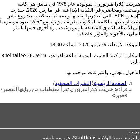
هنرييت كلارا هيربورن، المولودة عام 1978 في ماينز، هي كاتبة
وصحفية ومحاضرة في الكتابة الإبداعية. في مارس 2026، صدرت
"إديشن HCH" التي أصدرتها بنفسها وتضم ثمانية كتب. مشروع نشر
يثبت ارتباطها بالكلمة المكتوبة بطريقة مؤثرة. مع
"Vier"
تعود موضوعياً
إلى الأسئلة الكبرى المتعلقة بالنمو وتثبت مرة أخرى حسها بالنثر
المليء بالأجواء والمؤثر عاطفياً.
الموعد
: الأربعاء، 24 يونيو 2026 الساعة 18:30
المكان
: المكتبة العلمية للمدينة، قاعة القراءة، Rheinallee 3B، 55116
ماينز
الدخول مجاني، والتبرعات مرحب بها.
أنت
الصفحة الرئيسية
النشرات الصحفية
هنا
قراءة: هنرييت كلارا هيربورن تقرأ مقتطفات من روايتها القصيرة
«فوير»
منطقة
القدم
مدينة
ماينز، عاصمة الولاية،
Stadthaus، غروسه بليشه،