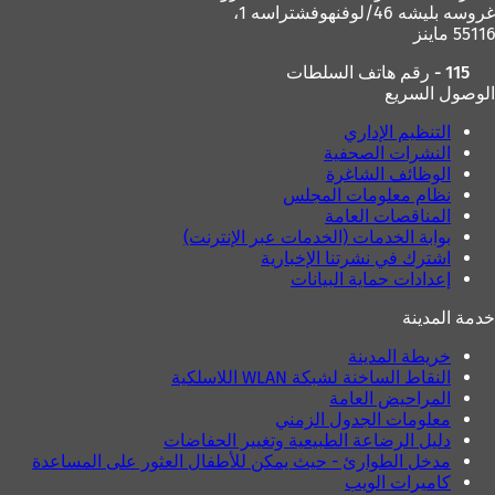
غروسه بليشه 46/لوفنهوفشتراسه 1،
55116 ماينز
115 - رقم هاتف السلطات
الوصول السريع
التنظيم الإداري
النشرات الصحفية
الوظائف الشاغرة
نظام معلومات المجلس
المناقصات العامة
بوابة الخدمات (الخدمات عبر الإنترنت)
اشترك في نشرتنا الإخبارية
إعدادات حماية البيانات
خدمة المدينة
خريطة المدينة
النقاط الساخنة لشبكة WLAN اللاسلكية
المراحيض العامة
معلومات الجدول الزمني
دليل الرضاعة الطبيعية وتغيير الحفاضات
مدخل الطوارئ - حيث يمكن للأطفال العثور على المساعدة
كاميرات الويب