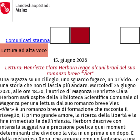
Alla
pagina
Vai al contenuto
iniziale
Comunicati stampa
lettura ad alta voce
15. giugno 2026
Lettura: Henriette Clara Herborn legge alcuni brani del suo
romanzo breve *Vier*
Una ragazza su un ciliegio, uno sguardo fugace, un brivido… e
una storia che non ti lascia più andare. Mercoledì 24 giugno
2026, alle ore 18.30, l’autrice di Magonza Henriette Clara
Herborn sarà ospite della Biblioteca Scientifica Comunale di
Magonza per una lettura dal suo romanzo breve Vier.
«Vier»
è un romanzo breve di formazione che racconta il
risveglio, il primo grande amore, la ricerca della libertà e la
fine irrimediabile dell’infanzia. Herborn descrive con
intensità suggestiva e precisione poetica quei momenti
determinanti che dividono la vita in un prima e un dopo. E
della misteriosa Reba, che appare come un fantasma a una