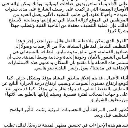
عالي الأداء وماء ساخن بدون إضافات كيميائية. وبذلك يمكن إزالة حتى
الأوساخ العميقة التي تراكمت على رصيف الشارع على مدى سنوات
عديدة – وأحيانًا عقود. إلى جانب التنظيف الآلي، يعمل العديد من
الموظفين في الموقع لإزالة البقايا التي تم إزالتها ومعالجة الأسطح.
لذلك، فإن عملية التنظيف معقدة من الناحية الفنية وتتطلب جهدًا
بشريًا كبيرًا.
"الفرق الذي يمكن ملاحظته بالفعل هائل. من الجدير إجراء هذا
التنظيف الشامل لمناطق المشاة، بدءًا من الأرضيات وصولًا إلى
صناديق القمامة، حتى تتألق مدينة ماينز. النظافة بالنسبة لي هي
أساس الشعور بالأمان وجودة الحياة وجاذبية وسط المدينة. يجب أن
تستمر هذه الحملة وأنا مقتنع بأن السكان يدعمون هذه الاستثمارات
الإضافية في مدينتنا"، يقول رئيس البلدية نينو هاسي.
أثناء الأعمال، قد يتم إغلاق مناطق المشاة مؤقتًا وبشكل جزئي. كما
يُتوقع ارتفاع مستوى الضوضاء. وبسبب ارتفاع درجة الحرارة الناتج عن
التنظيف بالضغط العالي، قد يتولد بخار مائي مؤقتًا. كما قد تظهر بقع
على واجهات المحلات لفترة قصيرة. وسيتم إزالتها بالطبع بعد الانتهاء
من تنظيف الشوارع.
تُظهر الصور المرفقة أول التحسينات المرئية وتثبت التأثير الواضح
للتنظيف قبل وبعد.
تساهم هذه الإجراءات في تحسين مظهر المدينة تدريجيًا. لذلك، تطلب