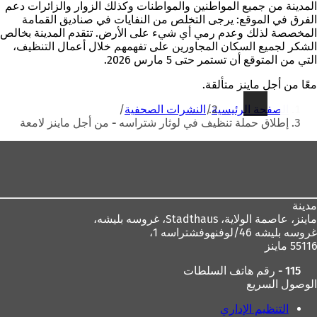
المدينة من جميع المواطنين والمواطنات وكذلك الزوار والزائرات دعم
الفرق في الموقع: يرجى التخلص من النفايات في صناديق القمامة
المخصصة لذلك وعدم رمي أي شيء على الأرض. تتقدم المدينة بخالص
الشكر لجميع السكان المجاورين على تفهمهم خلال أعمال التنظيف،
التي من المتوقع أن تستمر حتى 5 مارس 2026.
معًا من أجل ماينز متألقة.
أنت
الصفحة الرئيسية
النشرات الصحفية
هنا
إطلاق حملة تنظيف في لوثار شتراسه - من أجل ماينز لامعة
منطقة
القدم
مدينة
ماينز، عاصمة الولاية،
Stadthaus، غروسه بليشه،
غروسه بليشه 46/لوفنهوفشتراسه 1،
55116 ماينز
115 - رقم هاتف السلطات
الوصول السريع
التنظيم الإداري