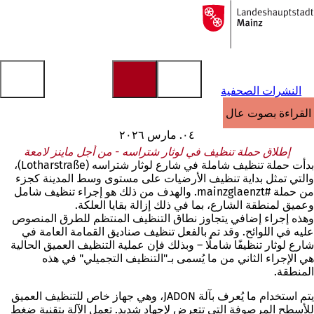
إلى
الصفحة
الانتقال إلى المحتوى
الرئيسية
النشرات الصحفية
القراءة بصوت عالٍ
٠٤. مارس ٢٠٢٦
إطلاق حملة تنظيف في لوثار شتراسه - من أجل ماينز لامعة
بدأت حملة تنظيف شاملة في شارع لوثار شتراسه (Lotharstraße)،
والتي تمثل بداية تنظيف الأرضيات على مستوى وسط المدينة كجزء
من حملة #mainzglaenzt. والهدف من ذلك هو إجراء تنظيف شامل
وعميق لمنطقة الشارع، بما في ذلك إزالة بقايا العلكة.
وهذه إجراء إضافي يتجاوز نطاق التنظيف المنتظم للطرق المنصوص
عليه في اللوائح. وقد تم بالفعل تنظيف صناديق القمامة العامة في
شارع لوثار تنظيفًا شاملًا – وبذلك فإن عملية التنظيف العميق الحالية
هي الإجراء الثاني من ما يُسمى بـ"التنظيف التجميلي" في هذه
المنطقة.
يتم استخدام ما يُعرف بآلة JADON، وهي جهاز خاص للتنظيف العميق
للأسطح المرصوفة التي تتعرض لإجهاد شديد. تعمل الآلة بتقنية ضغط