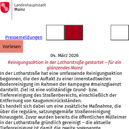
Zur
Startseite
Inhalt anspringen
Pressemeldungen
vorlesen
04. März 2026
Reinigungsaktion in der Lotharstraße gestartet – für ein
glänzendes Mainz
In der Lotharstraße hat eine umfassende Reinigungsaktion
begonnen, die den Auftakt zu einer innenstadtweiten
Bodenreinigung im Rahmen der Kampagne #mainzglaenzt
darstellt. Ziel ist eine vollständige Grund- bzw.
Tiefenreinigung des Straßenbereichs, einschließlich der
Entfernung von Kaugummirückständen.
Es handelt sich dabei um eine zusätzliche Maßnahme, die
über die reguläre, satzungsgemäße Straßenreinigung
hinausgeht. Zuvor wurden bereits die öffentlichen Mülleimer
in der Lotharstraße gründlich gereinigt – die aktuelle
Tiefenreinigung ist damit die zweite sogenannte