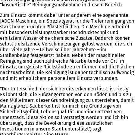
"kosmetische" Reinigungsmaßnahme in diesem Bereich.
Zum Einsatz kommt dabei unter anderem eine sogenannte
JADON-Maschine, ein Spezialgerät für die Tiefenreinigung von
stark beanspruchten Pflasterflächen. Die Maschine arbeitet
mit besonders leistungsstarker Hochdrucktechnik und
erhitztem Wasser ohne chemische Zusätze. Dadurch können
selbst tiefsitzende Verschmutzungen gelöst werden, die sich
über viele Jahre – teilweise über Jahrzehnte – im
Straßenbelag festgesetzt haben. Neben der maschinellen
Reinigung sind auch zahlreiche Mitarbeitende vor Ort im
Einsatz, um gelöste Rückstände zu entfernen und die Flächen
nachzuarbeiten. Die Reinigung ist daher technisch aufwendig
und mit erheblichem personellem Einsatz verbunden.
"Der Unterschied, der sich bereits erkennen lässt, ist riesig.
Es lohnt sich, die Fußgängerzonen von den Böden und bis zu
den Mülleimern dieser Grundreinigung zu unterziehen, damit
Mainz glänzt. Sauberkeit ist für mich die Grundlage von
Sicherheitsgefühl, Lebensqualität und einer attraktiven
Innenstadt. Diese Aktion soll verstetigt werden und ich bin
überzeugt, dass die Bevölkerung diese zusätzlichen
Investitionen in unsere Stadt unterstützt", sagt
Oberbürgermeister Nino Haase.