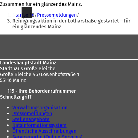
Zusammen für ein glänzendes Mainz.
Sie
Startseite
Pressemeldungen
befinden
Reinigungsaktion in der Lotharstraße gestartet – für
ein glänzendes Mainz
sich
hier:
Fußbereich
Landeshauptstadt Mainz
Stadthaus Große Bleiche
Große Bleiche 46/Löwenhofstraße 1
55116 Mainz
115 - Ihre Behördenrufnummer
Schnellzugriff
Verwaltungsorganisation
Pressemeldungen
Stellenangebote
Ratsinformationssystem
Öffentliche Ausschreibungen
Serviceportal (Online-Services)