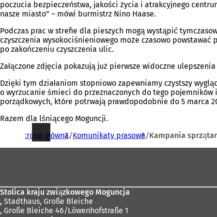
poczucia bezpieczeństwa, jakości życia i atrakcyjnego centr
nasze miasto” – mówi burmistrz Nino Haase.
Podczas prac w strefie dla pieszych mogą wystąpić tymczaso
czyszczenia wysokociśnieniowego może czasowo powstawać pa
po zakończeniu czyszczenia ulic.
Załączone zdjęcia pokazują już pierwsze widoczne ulepszenia 
Dzięki tym działaniom stopniowo zapewniamy czystszy wygląd 
o wyrzucanie śmieci do przeznaczonych do tego pojemników i
porządkowych, które potrwają prawdopodobnie do 5 marca 202
Razem dla lśniącego Moguncji.
Jesteś
Strona główna
Komunikaty prasowe
Kampania sprzątani
tutaj:
Obszar
stóp
Stolica kraju związkowego Moguncja
,
Stadthaus, Große Bleiche
, Große Bleiche 46/Löwenhofstraße 1