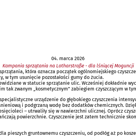
04. marca 2026
Kampania sprzątania na Lotharstraße - dla lśniącej Moguncji
sprzątania, która oznacza początek ogólnomiejskiego czyszc
y, w tym usunięcie pozostałości gumy do żucia.
ewidziane w statucie sprzątanie ulic. Wcześniej dokładnie wyc
ugim tak zwanym „kosmetycznym” zabiegiem czyszczącym w tym
 specjalistyczne urządzenie do głębokiego czyszczenia inten
ciśnieniową i podgrzaną wodę bez dodatków chemicznych. Dzi
iesięcioleci – utrwaliły się w nawierzchni ulicznej. Oprócz cz
ańczają powierzchnie. Czyszczenie jest zatem technicznie sk
 dla pieszych gruntownemu czyszczeniu, od podłóg aż po kosze 