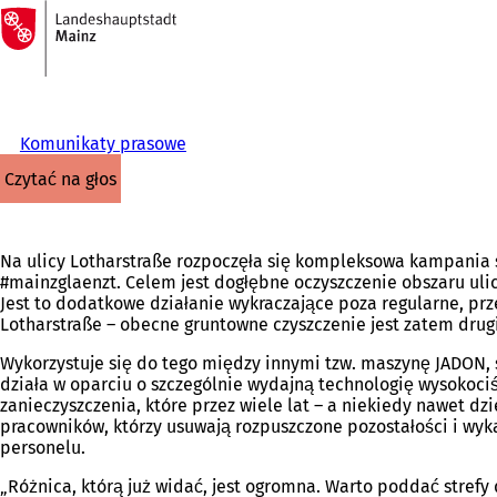
Do
strony
Przejdź do treści
głównej
Komunikaty prasowe
czytać na głos
Na ulicy Lotharstraße rozpoczęła się kompleksowa kampania 
#mainzglaenzt. Celem jest dogłębne oczyszczenie obszaru ulic
Jest to dodatkowe działanie wykraczające poza regularne, prz
Lotharstraße – obecne gruntowne czyszczenie jest zatem dr
Wykorzystuje się do tego między innymi tzw. maszynę JADON,
działa w oparciu o szczególnie wydajną technologię wysoko
zanieczyszczenia, które przez wiele lat – a niekiedy nawet dz
pracowników, którzy usuwają rozpuszczone pozostałości i wyk
personelu.
„Różnica, którą już widać, jest ogromna. Warto poddać strefy