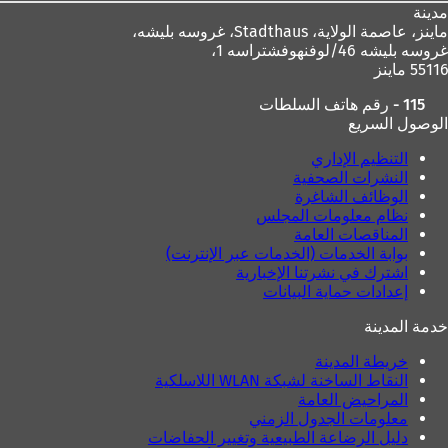
مدينة
ماينز، عاصمة الولاية،
Stadthaus، غروسه بليشه،
غروسه بليشه 46/لوفنهوفشتراسه 1،
55116 ماينز
115 - رقم هاتف السلطات
الوصول السريع
التنظيم الإداري
النشرات الصحفية
الوظائف الشاغرة
نظام معلومات المجلس
المناقصات العامة
بوابة الخدمات (الخدمات عبر الإنترنت)
اشترك في نشرتنا الإخبارية
إعدادات حماية البيانات
خدمة المدينة
خريطة المدينة
النقاط الساخنة لشبكة WLAN اللاسلكية
المراحيض العامة
معلومات الجدول الزمني
دليل الرضاعة الطبيعية وتغيير الحفاضات