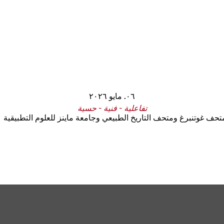
٠٦. مايو ٢٠٢٦
تفاعلية - فنية - حسية
تحف غوتنبرغ ومتحف التاريخ الطبيعي وجامعة ماينز للعلوم التطبيقية