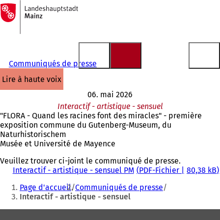
Vers
la
Accéder au contenu
page
d'accueil
Communiqués de presse
lire à haute voix
06. mai 2026
Interactif - artistique - sensuel
"FLORA - Quand les racines font des miracles" - première
exposition commune du Gutenberg-Museum, du
Naturhistorischem
Musée et Université de Mayence
Veuillez trouver ci-joint le communiqué de presse.
Interactif - artistique - sensuel PM
PDF
-Fichier
80,38 kB
Vous
Page d'accueil
Communiqués de presse
êtes
Interactif - artistique - sensuel
ici
Pied