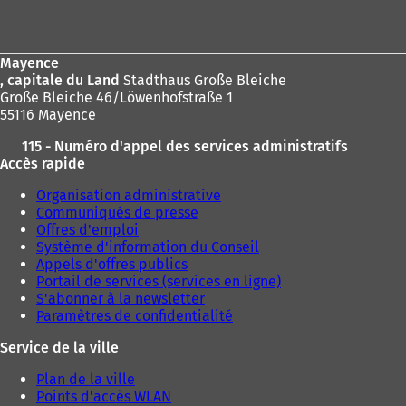
:
de
page
Mayence
, capitale du Land
Stadthaus Große Bleiche
Große Bleiche 46/Löwenhofstraße 1
55116 Mayence
115 - Numéro d'appel des services administratifs
Accès rapide
Organisation administrative
Communiqués de presse
Offres d'emploi
Système d'information du Conseil
Appels d'offres publics
Portail de services (services en ligne)
S'abonner à la newsletter
Paramètres de confidentialité
Service de la ville
Plan de la ville
Points d'accès WLAN