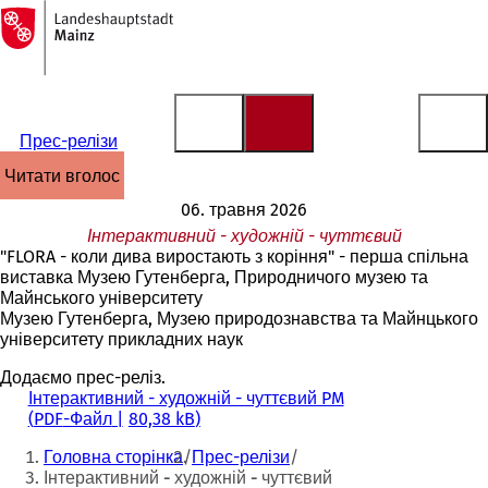
На
головну
Перейти до змісту
сторінку
Прес-релізи
читати вголос
06. травня 2026
Інтерактивний - художній - чуттєвий
"FLORA - коли дива виростають з коріння" - перша спільна
виставка Музею Гутенберга, Природничого музею та
Майнського університету
Музею Гутенберга, Музею природознавства та Майнцького
університету прикладних наук
Додаємо прес-реліз.
Інтерактивний - художній - чуттєвий PM
PDF
-Файл
80,38 kB
Ти
Головна сторінка
Прес-релізи
тут:
Інтерактивний - художній - чуттєвий