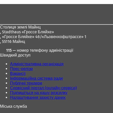
Зона
для
ніг
Столиця землі Майнц
,
Stadthaus «Гроссе Бляйхе»
, «Гроссе Бляйхе» 46/«Льовенхофштрассе» 1
, 55116 Майнц
115 — номер телефону адміністрації
Швидкий доступ
Адміністративна організація
Прес-релізи
Вакансії
Інформаційна система ради
Публічні тендери
Сервісний портал (онлайн-сервіси)
Підпишіться на нашу розсилку
Налаштування захисту даних
Міська служба