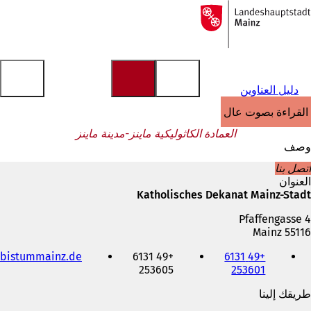
إلى
الصفحة
الانتقال إلى المحتوى
الرئيسية
دليل العناوين
القراءة بصوت عالٍ
العمادة الكاثوليكية ماينز-مدينة ماينز
وصف
اتصل بنا
العنوان
Katholisches Dekanat Mainz-Stadt
Pfaffengasse 4
55116 Mainz
الهاتف
bistummainz.de
+49 6131
+49 6131
والفاكس
253605
253601
وعنوان
البريد
طريقك إلينا
الإلكتروني