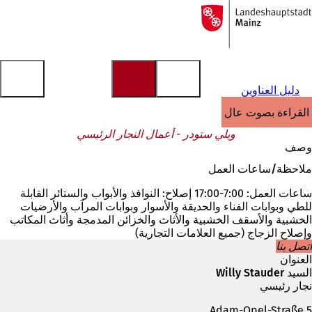
إلى
الصفحة
الانتقال إلى المحتوى
الرئيسية
دليل العناوين
القراءة بصوت عالٍ
ويلي ستودر - أعمال النجار الرئيسي
وصف
ملاحظة/ساعات العمل
ساعات العمل: 7:00-17:00 إصلاح: النوافذ والأبواب والستائر القابلة
للطي وبوابات الفناء والحديقة والأسوار وبوابات المرآب والأرضيات
الخشبية والأسقف الخشبية والأثاث والخزائن المدمجة وأثاث المكاتب
وإصلاح الزجاج (جميع العلامات التجارية)
اتصل بنا
العنوان
السيد Willy Stauder
نجار رئيسي
Adam-Opel-Straße 5