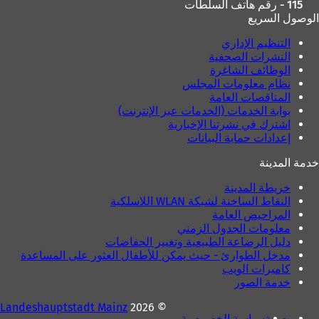
115 - رقم هاتف السلطات
ج
د
الوصول السريع
د
ي
ي
د
التنظيم الإداري
د
ة
النشرات الصحفية
ة
)
الوظائف الشاغرة
)
نظام معلومات المجلس
المناقصات العامة
بوابة الخدمات (الخدمات عبر الإنترنت)
اشترك في نشرتنا الإخبارية
إعدادات حماية البيانات
خدمة المدينة
خريطة المدينة
النقاط الساخنة لشبكة WLAN اللاسلكية
المراحيض العامة
معلومات الجدول الزمني
دليل الرضاعة الطبيعية وتغيير الحفاضات
مدخل الطوارئ - حيث يمكن للأطفال العثور على المساعدة
كاميرات الويب
خدمة الصور
Landeshauptstadt Mainz
© 2026
بصمة
سياسة الخصوصية