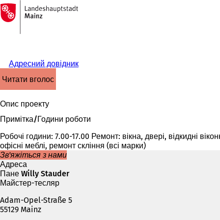
На
головну
Перейти до змісту
сторінку
Адресний довідник
читати вголос
Опис проекту
Примітка/Години роботи
Робочі години: 7.00-17.00 Ремонт: вікна, двері, відкидні віко
офісні меблі, ремонт скління (всі марки)
Зв'яжіться з нами
Адреса
Пане Willy Stauder
Майстер-тесляр
Adam-Opel-Straße 5
55129 Mainz
Телефон,