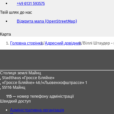
+49 6131 593575
факс
та
Твій шлях до нас
адреса
електронної
Відкрита мапа (OpenStreetMap)
(
пошти
В
і
Карта
д
Ти
к
Головна сторінка
Адресний довідник
Віллі Штаудер -
р
тут:
и
Зона
в
для
а
є
ніг
т
Столиця землі Майнц
ь
,
Stadthaus «Гроссе Бляйхе»
с
, «Гроссе Бляйхе» 46/«Льовенхофштрассе» 1
я
, 55116 Майнц
в
н
115 — номер телефону адміністрації
о
Швидкий доступ
в
і
Адміністративна організація
й