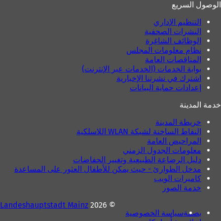
ة
الوصول السريع
ج
د
)
د
ي
التنظيم الإداري
ي
د
النشرات الصحفية
د
ة
الوظائف الشاغرة
ة
)
نظام معلومات المجلس
)
المناقصات العامة
بوابة الخدمات (الخدمات عبر الإنترنت)
اشترك في نشرتنا الإخبارية
إعدادات حماية البيانات
خدمة المدينة
خريطة المدينة
النقاط الساخنة لشبكة WLAN اللاسلكية
المراحيض العامة
معلومات الجدول الزمني
دليل الرضاعة الطبيعية وتغيير الحفاضات
مدخل الطوارئ - حيث يمكن للأطفال العثور على المساعدة
كاميرات الويب
خدمة الصور
Landeshauptstadt Mainz
© 2026
بصمة
سياسة الخصوصية