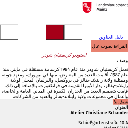
إلى
الصفحة
الانتقال إلى المحتوى
الرئيسية
دليل العناوين
القراءة بصوت عالٍ
استوديو كريستيان شودر
وصف
تعمل كريستيان شاودر منذ عام 1984 كرسامة مستقلة في ماينز. منذ
عام 1987، أقامت العديد من المعارض، منها في نيويورك، ومعهد جوته،
وممثلية ولاية راينلاند-بفالز في بروكسل، والبرلمان المحلي لولاية
راينلاند-بفالز، ودار الأوبرا القديمة في فرانكفورت. بالإضافة إلى ذلك،
قامت بتصميم العديد من الجدران الكبيرة في المباني العامة والخاصة،
وأعمال في مجموعات ولاية راينلاند-بفالز والعديد من الشركات.
اتصل بنا
العنوان
Atelier Christiane Schauder
Schießgartenstraße 10 A