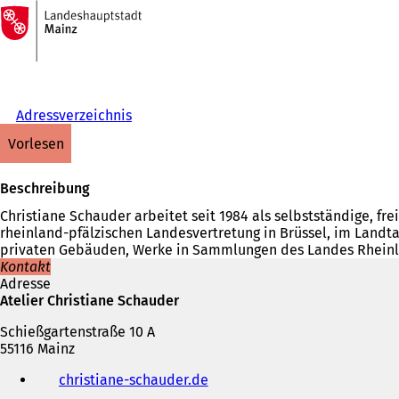
Zur
Startseite
Inhalt anspringen
Adressverzeichnis
vorlesen
Beschreibung
Christiane Schauder arbeitet seit 1984 als selbstständige, fre
rheinland-pfälzischen Landesvertretung in Brüssel, im Landta
privaten Gebäuden, Werke in Sammlungen des Landes Rheinl
Kontakt
Adresse
Atelier Christiane Schauder
Schießgartenstraße 10 A
55116 Mainz
Telefon,
christiane-schauder.de
(
Fax
Ö