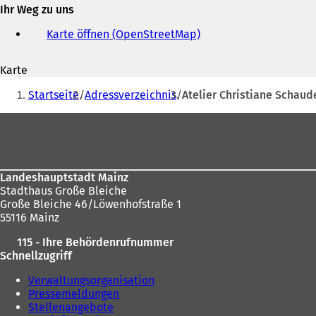
und
Ihr Weg zu uns
f
E-
f
Mail-
Karte öffnen (OpenStreetMap)
(
n
Adresse
Ö
e
f
t
Karte
f
i
Sie
n
n
Startseite
Adressverzeichnis
Atelier Christiane Schaud
e
befinden
e
t
i
Fußbereich
sich
i
n
n
hier:
e
e
m
i
n
Landeshauptstadt Mainz
n
e
Stadthaus Große Bleiche
e
u
Große Bleiche 46/Löwenhofstraße 1
m
e
55116 Mainz
n
n
e
T
115 - Ihre Behördenrufnummer
u
a
Schnellzugriff
e
b
n
)
Verwaltungsorganisation
T
Pressemeldungen
a
Stellenangebote
b