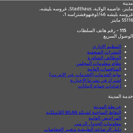
مدينة
ماينز، عاصمة الولاية،
Stadthaus، غروسه بليشه،
غروسه بليشه 46/لوفنهوفشتراسه 1،
55116 ماينز
115 - رقم هاتف السلطات
الوصول السريع
التنظيم الإداري
النشرات الصحفية
الوظائف الشاغرة
نظام معلومات المجلس
المناقصات العامة
بوابة الخدمات (الخدمات عبر الإنترنت)
اشترك في نشرتنا الإخبارية
إعدادات حماية البيانات
خدمة المدينة
خريطة المدينة
النقاط الساخنة لشبكة WLAN اللاسلكية
المراحيض العامة
معلومات الجدول الزمني
دليل الرضاعة الطبيعية وتغيير الحفاضات