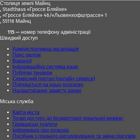
Столиця землі Майнц
,
Stadthaus «Гроссе Бляйхе»
, «Гроссе Бляйхе» 46/«Льовенхофштрассе» 1
, 55116 Майнц
115 — номер телефону адміністрації
Швидкий доступ
Адміністративна організація
Прес-релізи
Вакансії
Інформаційна система ради
Публічні тендери
Сервісний портал (онлайн-сервіси)
Підпишіться на нашу розсилку
Налаштування захисту даних
Міська служба
Карта міста
Точки доступу до бездротової локальної мережі
Громадські туалети
Інформація про розклад
Посібник з грудного вигодовування та зміни підгузків