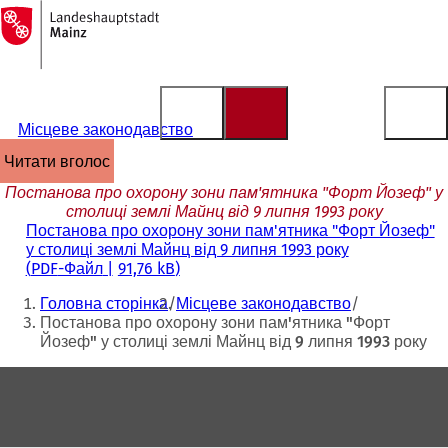
На
головну
Перейти до змісту
сторінку
Місцеве законодавство
читати вголос
Постанова про охорону зони пам'ятника "Форт Йозеф" у
столиці землі Майнц від 9 липня 1993 року
Постанова про охорону зони пам'ятника "Форт Йозеф"
у столиці землі Майнц від 9 липня 1993 року
PDF
-Файл
91,76 kB
Ти
Головна сторінка
Місцеве законодавство
тут:
Постанова про охорону зони пам'ятника "Форт
Йозеф" у столиці землі Майнц від 9 липня 1993 року
Зона
для
ніг