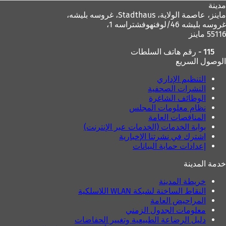
مدينة
ماينز، عاصمة الولاية،
Stadthaus، غروسه بليشه،
غروسه بليشه 46/لوفنهوفشتراسه 1،
55116 ماينز
115 - رقم هاتف السلطات
الوصول السريع
التنظيم الإداري
النشرات الصحفية
الوظائف الشاغرة
نظام معلومات المجلس
المناقصات العامة
بوابة الخدمات (الخدمات عبر الإنترنت)
اشترك في نشرتنا الإخبارية
إعدادات حماية البيانات
خدمة المدينة
خريطة المدينة
النقاط الساخنة لشبكة WLAN اللاسلكية
المراحيض العامة
معلومات الجدول الزمني
دليل الرضاعة الطبيعية وتغيير الحفاضات