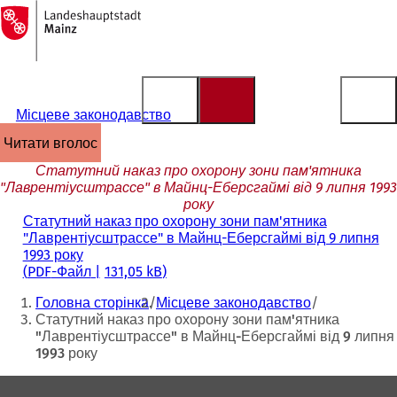
На
головну
Перейти до змісту
сторінку
Місцеве законодавство
читати вголос
Статутний наказ про охорону зони пам'ятника
"Лаврентіусштрассе" в Майнц-Еберсгаймі від 9 липня 1993
року
Статутний наказ про охорону зони пам'ятника
"Лаврентіусштрассе" в Майнц-Еберсгаймі від 9 липня
1993 року
PDF
-Файл
131,05 kB
Ти
Головна сторінка
Місцеве законодавство
тут:
Статутний наказ про охорону зони пам'ятника
"Лаврентіусштрассе" в Майнц-Еберсгаймі від 9 липня
1993 року
Зона