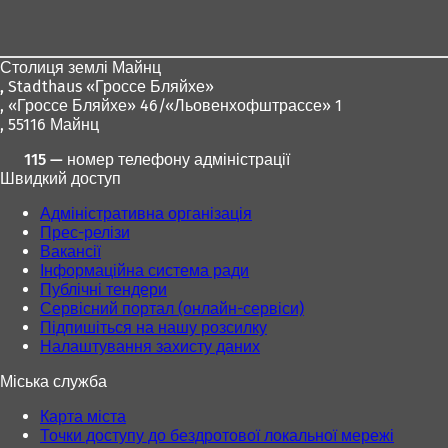
для
ніг
Столиця землі Майнц
,
Stadthaus «Гроссе Бляйхе»
, «Гроссе Бляйхе» 46/«Льовенхофштрассе» 1
, 55116 Майнц
115 — номер телефону адміністрації
Швидкий доступ
Адміністративна організація
Прес-релізи
Вакансії
Інформаційна система ради
Публічні тендери
Сервісний портал (онлайн-сервіси)
Підпишіться на нашу розсилку
Налаштування захисту даних
Міська служба
Карта міста
Точки доступу до бездротової локальної мережі