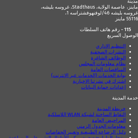
مدينة
ماينز، عاصمة الولاية،
Stadthaus، غروسه بليشه،
غروسه بليشه 46/لوفنهوفشتراسه 1،
55116 ماينز
115 - رقم هاتف السلطات
الوصول السريع
التنظيم الإداري
النشرات الصحفية
الوظائف الشاغرة
نظام معلومات المجلس
المناقصات العامة
بوابة الخدمات (الخدمات عبر الإنترنت)
اشترك في نشرتنا الإخبارية
إعدادات حماية البيانات
خدمة المدينة
خريطة المدينة
النقاط الساخنة لشبكة WLAN اللاسلكية
المراحيض العامة
معلومات الجدول الزمني
دليل الرضاعة الطبيعية وتغيير الحفاضات
مدخل الطوارئ - حيث يمكن للأطفال العثور على المساعدة