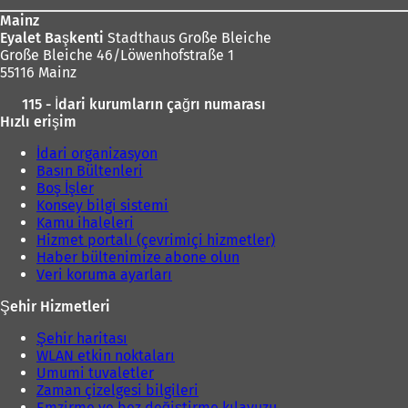
Mainz
Eyalet Başkenti
Stadthaus Große Bleiche
Große Bleiche 46/Löwenhofstraße 1
55116 Mainz
115 - İdari kurumların çağrı numarası
Hızlı erişim
İdari organizasyon
Basın Bültenleri
Boş İşler
Konsey bilgi sistemi
Kamu ihaleleri
Hizmet portalı (çevrimiçi hizmetler)
Haber bültenimize abone olun
Veri koruma ayarları
Şehir Hizmetleri
Şehir haritası
WLAN etkin noktaları
Umumi tuvaletler
Zaman çizelgesi bilgileri
Emzirme ve bez değiştirme kılavuzu