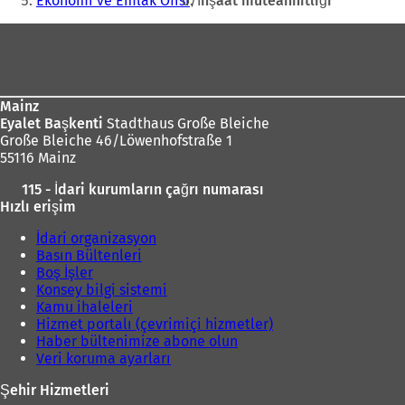
Ekonomi ve Emlak Ofisi
İnşaat müteahhitliği
Ayak
bölgesi
Mainz
Eyalet Başkenti
Stadthaus Große Bleiche
Große Bleiche 46/Löwenhofstraße 1
55116 Mainz
115 - İdari kurumların çağrı numarası
Hızlı erişim
İdari organizasyon
Basın Bültenleri
Boş İşler
Konsey bilgi sistemi
Kamu ihaleleri
Hizmet portalı (çevrimiçi hizmetler)
Haber bültenimize abone olun
Veri koruma ayarları
Şehir Hizmetleri