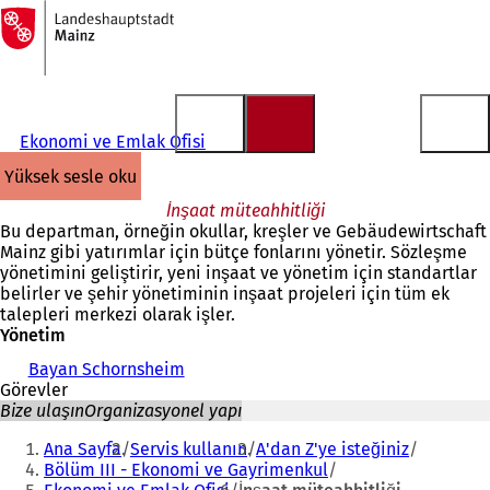
Ana
sayfaya
İçeriğe atla
Ekonomi ve Emlak Ofisi
yüksek sesle oku
İnşaat müteahhitliği
Bu departman, örneğin okullar, kreşler ve Gebäudewirtschaft
Mainz gibi yatırımlar için bütçe fonlarını yönetir. Sözleşme
yönetimini geliştirir, yeni inşaat ve yönetim için standartlar
belirler ve şehir yönetiminin inşaat projeleri için tüm ek
talepleri merkezi olarak işler.
Yönetim
Bayan Schornsheim
Görevler
Bize ulaşın
Organizasyonel yapı
Buradasınız:
Ana Sayfa
Servis kullanın
A'dan Z'ye isteğiniz
Bölüm III - Ekonomi ve Gayrimenkul