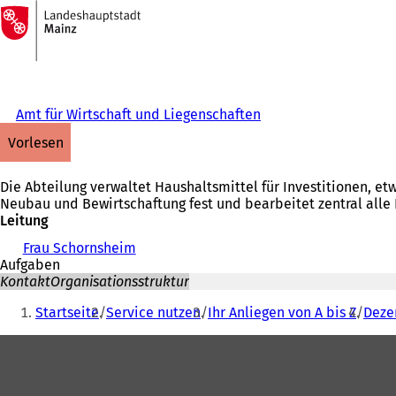
Zur
Startseite
Inhalt anspringen
Amt für Wirtschaft und Liegenschaften
vorlesen
Die Abteilung verwaltet Haushaltsmittel für Investitionen, e
Neubau und Bewirtschaftung fest und bearbeitet zentral alle
Leitung
Frau Schornsheim
Aufgaben
Kontakt
Organisationsstruktur
Sie
Startseite
Service nutzen
Ihr Anliegen von A bis Z
Dezer
befinden
Fußbereich
sich
hier: