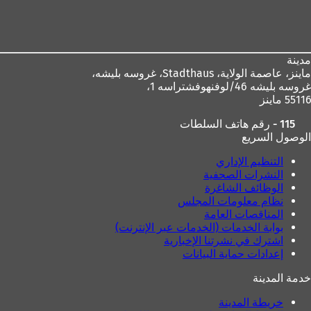
منطقة
القدم
مدينة
ماينز، عاصمة الولاية،
Stadthaus، غروسه بليشه،
غروسه بليشه 46/لوفنهوفشتراسه 1،
55116 ماينز
115 - رقم هاتف السلطات
الوصول السريع
التنظيم الإداري
النشرات الصحفية
الوظائف الشاغرة
نظام معلومات المجلس
المناقصات العامة
بوابة الخدمات (الخدمات عبر الإنترنت)
اشترك في نشرتنا الإخبارية
إعدادات حماية البيانات
خدمة المدينة
خريطة المدينة