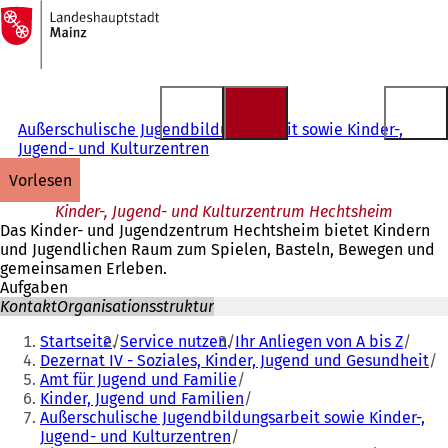
Zur
Startseite
Inhalt anspringen
Außerschulische Jugendbildungsarbeit sowie Kinder-,
Jugend- und Kulturzentren
vorlesen
Kinder-, Jugend- und Kulturzentrum Hechtsheim
Das Kinder- und Jugendzentrum Hechtsheim bietet Kindern
und Jugendlichen Raum zum Spielen, Basteln, Bewegen und
gemeinsamen Erleben.
Aufgaben
Kontakt
Organisationsstruktur
Sie
Startseite
Service nutzen
Ihr Anliegen von A bis Z
befinden
Dezernat IV - Soziales, Kinder, Jugend und Gesundheit
Amt für Jugend und Familie
sich
Kinder, Jugend und Familien
hier:
Außerschulische Jugendbildungsarbeit sowie Kinder-,
Jugend- und Kulturzentren