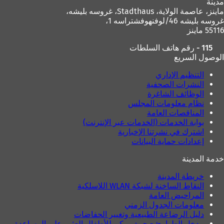
مدينة
ماينز، عاصمة الولاية،
Stadthaus، غروسه بليشه،
غروسه بليشه 46/لوفنهوفشتراسه 1،
55116 ماينز
115 - رقم هاتف السلطات
الوصول السريع
التنظيم الإداري
النشرات الصحفية
الوظائف الشاغرة
نظام معلومات المجلس
المناقصات العامة
بوابة الخدمات (الخدمات عبر الإنترنت)
اشترك في نشرتنا الإخبارية
إعدادات حماية البيانات
خدمة المدينة
خريطة المدينة
النقاط الساخنة لشبكة WLAN اللاسلكية
المراحيض العامة
معلومات الجدول الزمني
دليل الرضاعة الطبيعية وتغيير الحفاضات
مدخل الطوارئ - حيث يمكن للأطفال العثور على المساعدة