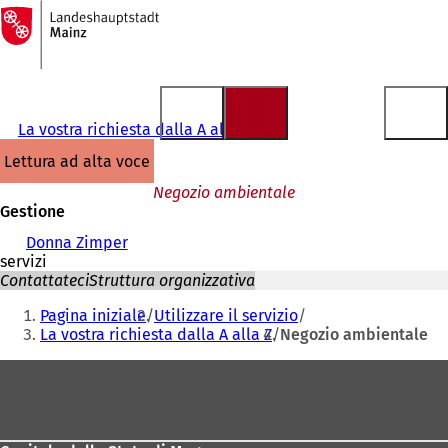
Alla
pagina
Vai al contenuto
iniziale
La vostra richiesta dalla A alla Z
lettura ad alta voce
Negozio ambientale
Gestione
Donna Zimper
servizi
Contattateci
Struttura organizzativa
Siete
Pagina iniziale
Utilizzare il servizio
qui:
La vostra richiesta dalla A alla Z
Negozio ambientale
Area
dei
piedi