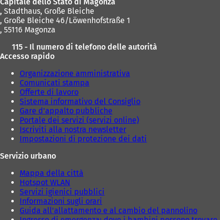
Capitale dello Stato di Magonza
,
Stadthaus, Große Bleiche
, Große Bleiche 46/Löwenhofstraße 1
, 55116 Magonza
115 - Il numero di telefono delle autorità
Accesso rapido
Organizzazione amministrativa
Comunicati stampa
Offerte di lavoro
Sistema informativo del Consiglio
Gare d'appalto pubbliche
Portale dei servizi (servizi online)
Iscriviti alla nostra newsletter
Impostazioni di protezione dei dati
Servizio urbano
Mappa della città
Hotspot WLAN
Servizi igienici pubblici
Informazioni sugli orari
Guida all'allattamento e al cambio del pannolino
Ingresso di emergenza: dove i bambini possono trovare