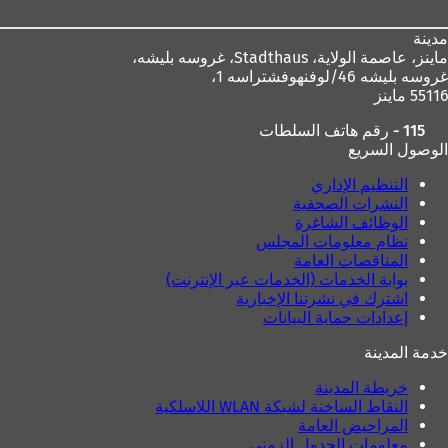
مدينة
ماينز، عاصمة الولاية،
Stadthaus، غروسه بليشه،
غروسه بليشه 46/لوفنهوفشتراسه 1،
55116 ماينز
115 - رقم هاتف السلطات
الوصول السريع
التنظيم الإداري
النشرات الصحفية
الوظائف الشاغرة
نظام معلومات المجلس
المناقصات العامة
بوابة الخدمات (الخدمات عبر الإنترنت)
اشترك في نشرتنا الإخبارية
إعدادات حماية البيانات
خدمة المدينة
خريطة المدينة
النقاط الساخنة لشبكة WLAN اللاسلكية
المراحيض العامة
معلومات الجدول الزمني